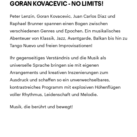
GORAN KOVACEVIC - NO LIMITS!
BÜHNE
2.7. bis 3.9. geschlossen
ZMITTAG
2.7. bis 9.8. geschlossen
Peter Lenzin, Goran Kovacevic, Juan Carlos Diaz und
BAR+BISTRO
10.7. bis 1.8. findet ihr unsere Bar ab 18
Raphael Brunner spannen einen Bogen zwischen
Uhr im Geissenschachen
verschiedenen Genres und Epochen. Ein musikalisches
ab dem 10.8. sind wir wieder im Haus und freuen uns
Abenteuer von Klassik, Jazz, Avantgarde, Balkan bis hin zu
auf euch <3
Tango Nuevo und freien Improvisationen!
STADTFEST BRUGG
Ihr gegenseitiges Verständnis und die Musik als
während dem
Stadtfest Brugg
, 20. bis 30. August,
universelle Sprache bringen sie mit eigenen
bleibt das Haus jeweils von Freitag Abend bis Montag
Arrangements und kreativen Inszenierungen zum
Morgen geschlossen
Ausdruck und schaffen so ein unverwechselbares,
kontrastreiches Programm mit explosiven Höhenflügen
voller Rhythmus, Leidenschaft und Melodie.
Musik, die berührt und bewegt!
Reguläre Öffnungszeiten