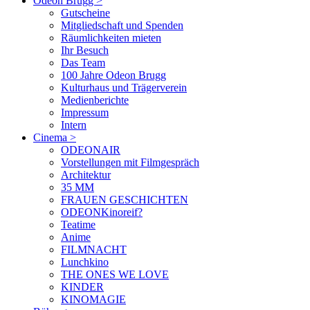
Odeon Brugg
>
Gutscheine
Mitgliedschaft und Spenden
Räumlichkeiten mieten
Ihr Besuch
Das Team
100 Jahre Odeon Brugg
Kulturhaus und Trägerverein
Medienberichte
Impressum
Intern
Cinema
>
ODEONAIR
Vorstellungen mit Filmgespräch
Architektur
35 MM
FRAUEN GESCHICHTEN
ODEONKinoreif?
Teatime
Anime
FILMNACHT
Lunchkino
THE ONES WE LOVE
KINDER
KINOMAGIE