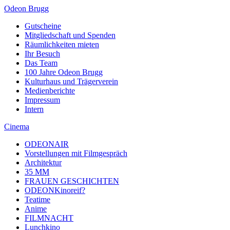
Odeon Brugg
Gutscheine
Mitgliedschaft und Spenden
Räumlichkeiten mieten
Ihr Besuch
Das Team
100 Jahre Odeon Brugg
Kulturhaus und Trägerverein
Medienberichte
Impressum
Intern
Cinema
ODEONAIR
Vorstellungen mit Filmgespräch
Architektur
35 MM
FRAUEN GESCHICHTEN
ODEONKinoreif?
Teatime
Anime
FILMNACHT
Lunchkino