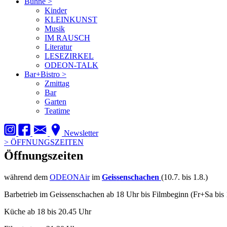
Bühne
>
Kinder
KLEINKUNST
Musik
IM RAUSCH
Literatur
LESEZIRKEL
ODEON-TALK
Bar+Bistro
>
Zmittag
Bar
Garten
Teatime
Newsletter
>
ÖFFNUNGSZEITEN
Öffnungszeiten
während dem
ODEONAir
im
Geissenschachen
(10.7. bis 1.8.)
Barbetrieb im Geissenschachen ab 18 Uhr bis Filmbeginn (Fr+Sa bis 
Küche ab 18 bis 20.45 Uhr