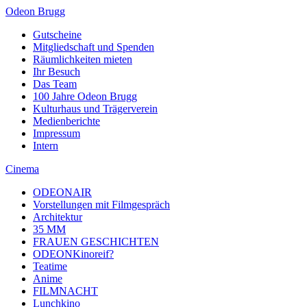
Odeon Brugg
Gutscheine
Mitgliedschaft und Spenden
Räumlichkeiten mieten
Ihr Besuch
Das Team
100 Jahre Odeon Brugg
Kulturhaus und Trägerverein
Medienberichte
Impressum
Intern
Cinema
ODEONAIR
Vorstellungen mit Filmgespräch
Architektur
35 MM
FRAUEN GESCHICHTEN
ODEONKinoreif?
Teatime
Anime
FILMNACHT
Lunchkino