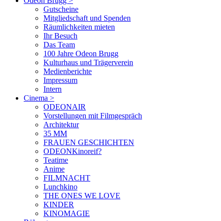
Odeon Brugg
>
Gutscheine
Mitgliedschaft und Spenden
Räumlichkeiten mieten
Ihr Besuch
Das Team
100 Jahre Odeon Brugg
Kulturhaus und Trägerverein
Medienberichte
Impressum
Intern
Cinema
>
ODEONAIR
Vorstellungen mit Filmgespräch
Architektur
35 MM
FRAUEN GESCHICHTEN
ODEONKinoreif?
Teatime
Anime
FILMNACHT
Lunchkino
THE ONES WE LOVE
KINDER
KINOMAGIE