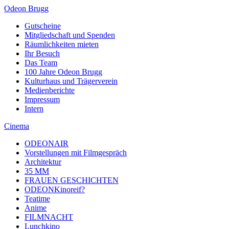
Odeon Brugg
Gutscheine
Mitgliedschaft und Spenden
Räumlichkeiten mieten
Ihr Besuch
Das Team
100 Jahre Odeon Brugg
Kulturhaus und Trägerverein
Medienberichte
Impressum
Intern
Cinema
ODEONAIR
Vorstellungen mit Filmgespräch
Architektur
35 MM
FRAUEN GESCHICHTEN
ODEONKinoreif?
Teatime
Anime
FILMNACHT
Lunchkino