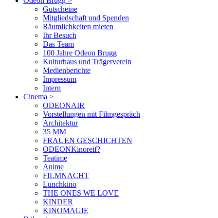
Odeon Brugg
>
Gutscheine
Mitgliedschaft und Spenden
Räumlichkeiten mieten
Ihr Besuch
Das Team
100 Jahre Odeon Brugg
Kulturhaus und Trägerverein
Medienberichte
Impressum
Intern
Cinema
>
ODEONAIR
Vorstellungen mit Filmgespräch
Architektur
35 MM
FRAUEN GESCHICHTEN
ODEONKinoreif?
Teatime
Anime
FILMNACHT
Lunchkino
THE ONES WE LOVE
KINDER
KINOMAGIE