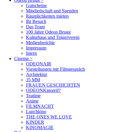
Odeon Brugg
>
Gutscheine
Mitgliedschaft und Spenden
Räumlichkeiten mieten
Ihr Besuch
Das Team
100 Jahre Odeon Brugg
Kulturhaus und Trägerverein
Medienberichte
Impressum
Intern
Cinema
>
ODEONAIR
Vorstellungen mit Filmgespräch
Architektur
35 MM
FRAUEN GESCHICHTEN
ODEONKinoreif?
Teatime
Anime
FILMNACHT
Lunchkino
THE ONES WE LOVE
KINDER
KINOMAGIE