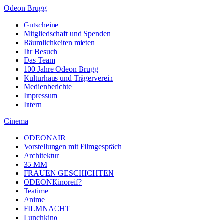
Odeon Brugg
Gutscheine
Mitgliedschaft und Spenden
Räumlichkeiten mieten
Ihr Besuch
Das Team
100 Jahre Odeon Brugg
Kulturhaus und Trägerverein
Medienberichte
Impressum
Intern
Cinema
ODEONAIR
Vorstellungen mit Filmgespräch
Architektur
35 MM
FRAUEN GESCHICHTEN
ODEONKinoreif?
Teatime
Anime
FILMNACHT
Lunchkino