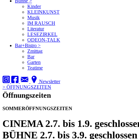
Bühne
>
Kinder
KLEINKUNST
Musik
IM RAUSCH
Literatur
LESEZIRKEL
ODEON-TALK
Bar+Bistro
>
Zmittag
Bar
Garten
Teatime
Newsletter
>
ÖFFNUNGSZEITEN
Öffnungszeiten
SOMMERÖFFNUNGSZEITEN
CINEMA
2.7. bis 1.9. geschlosse
BÜHNE
2.7. bis 3.9. geschlossen