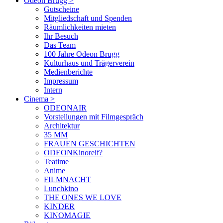
Odeon Brugg
>
Gutscheine
Mitgliedschaft und Spenden
Räumlichkeiten mieten
Ihr Besuch
Das Team
100 Jahre Odeon Brugg
Kulturhaus und Trägerverein
Medienberichte
Impressum
Intern
Cinema
>
ODEONAIR
Vorstellungen mit Filmgespräch
Architektur
35 MM
FRAUEN GESCHICHTEN
ODEONKinoreif?
Teatime
Anime
FILMNACHT
Lunchkino
THE ONES WE LOVE
KINDER
KINOMAGIE