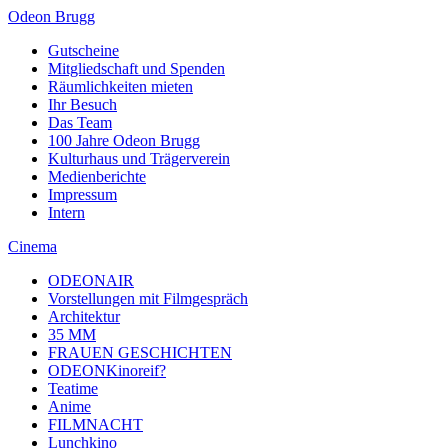
Odeon Brugg
Gutscheine
Mitgliedschaft und Spenden
Räumlichkeiten mieten
Ihr Besuch
Das Team
100 Jahre Odeon Brugg
Kulturhaus und Trägerverein
Medienberichte
Impressum
Intern
Cinema
ODEONAIR
Vorstellungen mit Filmgespräch
Architektur
35 MM
FRAUEN GESCHICHTEN
ODEONKinoreif?
Teatime
Anime
FILMNACHT
Lunchkino