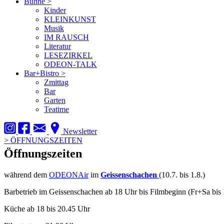
Bühne
>
Kinder
KLEINKUNST
Musik
IM RAUSCH
Literatur
LESEZIRKEL
ODEON-TALK
Bar+Bistro
>
Zmittag
Bar
Garten
Teatime
Newsletter
>
ÖFFNUNGSZEITEN
Öffnungszeiten
während dem
ODEONAir
im
Geissenschachen
(10.7. bis 1.8.)
Barbetrieb im Geissenschachen ab 18 Uhr bis Filmbeginn (Fr+Sa bis 
Küche ab 18 bis 20.45 Uhr