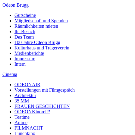
Odeon Brugg
Gutscheine
Mitgliedschaft und Spenden
Räumlichkeiten mieten
Ihr Besuch
Das Team
100 Jahre Odeon Brugg
Kulturhaus und Trägerverein
Medienberichte
Impressum
Intern
Cinema
ODEONAIR
Vorstellungen mit Filmgespräch
Architektur
35 MM
FRAUEN GESCHICHTEN
ODEONKinoreif?
Teatime
Anime
FILMNACHT
Lunchkino