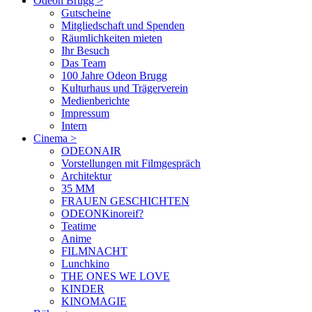
Odeon Brugg
>
Gutscheine
Mitgliedschaft und Spenden
Räumlichkeiten mieten
Ihr Besuch
Das Team
100 Jahre Odeon Brugg
Kulturhaus und Trägerverein
Medienberichte
Impressum
Intern
Cinema
>
ODEONAIR
Vorstellungen mit Filmgespräch
Architektur
35 MM
FRAUEN GESCHICHTEN
ODEONKinoreif?
Teatime
Anime
FILMNACHT
Lunchkino
THE ONES WE LOVE
KINDER
KINOMAGIE