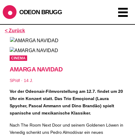
ODEON BRUGG
Anzeigen als:
< Zurück
Raster
Liste
Kalender
ÖFFNUNGSZEITEN
CINEMA
AMARGA NAVIDAD
SOMMERÖFFNUNGSZEITEN
CINEMA
2.7. bis 1.9. geschlossen
SP/df · 14 J.
BÜHNE
2.7. bis 3.9. geschlossen
ZMITTAG
2.7. bis 9.8. geschlossen
Vor der Odeonair-Filmvorstellung am 12.7. findet um 20
BAR+BISTRO
kurze Sommerpause, ab dem 10.8. sind wir
Uhr ein Konzert statt. Das Trio Emoçional (Laura
wieder im Haus und freuen uns auf euch <3
Spycher, Pascal Ammann und Dino Brandão) spielt
spanische und mexikanische Klassiker.
STADTFEST BRUGG
Nach The Room Next Door und seinem Goldenen Löwen in
während dem
Stadtfest Brugg
, 20. bis 30. August, bleibt
Venedig schenkt uns Pedro Almodóvar ein neues
das Haus jeweils von Freitag Abend bis Montag Morgen