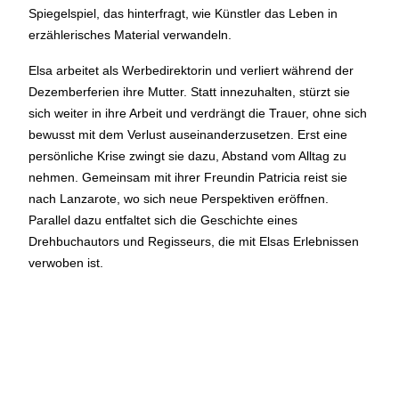
Spiegelspiel, das hinterfragt, wie Künstler das Leben in
geschlossen
erzählerisches Material verwandeln.
Reguläre Öffnungszeiten:
Elsa arbeitet als Werbedirektorin und verliert während der
Dezemberferien ihre Mutter. Statt innezuhalten, stürzt sie
CINEMA und BÜHNE
sich weiter in ihre Arbeit und verdrängt die Trauer, ohne sich
45 Min. vor Vorstellungsbeginn
(siehe Programm)
bewusst mit dem Verlust auseinanderzusetzen. Erst eine
Tickets und Gutscheine können an der Kinokasse und an
persönliche Krise zwingt sie dazu, Abstand vom Alltag zu
der Bar gekauft werden.
nehmen. Gemeinsam mit ihrer Freundin Patricia reist sie
nach Lanzarote, wo sich neue Perspektiven eröffnen.
Parallel dazu entfaltet sich die Geschichte eines
KASSE und TELEFON
Drehbuchautors und Regisseurs, die mit Elsas Erlebnissen
Tel. 056 450 35 65
verwoben ist.
Montag bis Freitag ab 17 Uhr
Samstag und Sonntag ab 10 Uhr
BAR+BISTRO
Montag bis Donnerstag 11.30 Uhr bis 23 Uhr
Freitag 11.30 Uhr bis 24 Uhr