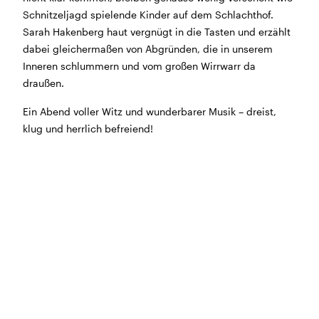
Morgen geschlossen
Schnitzeljagd spielende Kinder auf dem Schlachthof.
Sarah Hakenberg haut vergnügt in die Tasten und erzählt
Reguläre Öffnungszeiten:
dabei gleichermaßen von Abgründen, die in unserem
Inneren schlummern und vom großen Wirrwarr da
CINEMA und BÜHNE
draußen.
45 Min. vor Vorstellungsbeginn
(siehe Programm)
Ein Abend voller Witz und wunderbarer Musik – dreist,
Tickets und Gutscheine können an der Kinokasse und
klug und herrlich befreiend!
an der Bar gekauft werden.
KASSE und TELEFON
Tel. 056 450 35 65
Montag bis Freitag ab 17 Uhr
Samstag und Sonntag ab 10 Uhr
BAR+BISTRO
Montag bis Donnerstag 11.30 Uhr bis 23 Uhr
Freitag 11.30 Uhr bis 24 Uhr