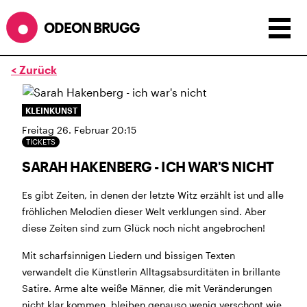
ODEON BRUGG
< Zurück
Anzeigen als:
Raster
Liste
Kalender
KLEINKUNST
ÖFFNUNGSZEITEN
Freitag 26. Februar 20:15
TICKETS
SOMMERÖFFNUNGSZEITEN
SARAH HAKENBERG - ICH WAR'S NICHT
CINEMA
2.7. bis 1.9. geschlossen
BÜHNE
2.7. bis 3.9. geschlossen
Es gibt Zeiten, in denen der letzte Witz erzählt ist und alle
ZMITTAG
2.7. bis 9.8. geschlossen
fröhlichen Melodien dieser Welt verklungen sind. Aber
BAR+BISTRO
kurze Sommerpause, ab dem 10.8. sind
diese Zeiten sind zum Glück noch nicht angebrochen!
wir wieder im Haus und freuen uns auf euch <3
Mit scharfsinnigen Liedern und bissigen Texten
STADTFEST BRUGG
verwandelt die Künstlerin Alltagsabsurditäten in brillante
während dem
Stadtfest Brugg
, 20. bis 30. August,
Satire. Arme alte weiße Männer, die mit Veränderungen
bleibt das Haus jeweils von Freitag Abend bis Montag
nicht klar kommen, bleiben genauso wenig verschont wie