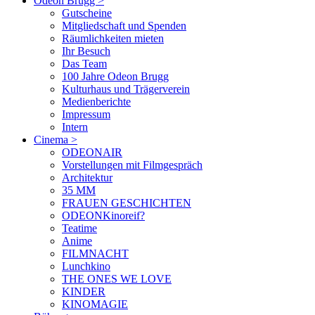
Odeon Brugg
>
Gutscheine
Mitgliedschaft und Spenden
Räumlichkeiten mieten
Ihr Besuch
Das Team
100 Jahre Odeon Brugg
Kulturhaus und Trägerverein
Medienberichte
Impressum
Intern
Cinema
>
ODEONAIR
Vorstellungen mit Filmgespräch
Architektur
35 MM
FRAUEN GESCHICHTEN
ODEONKinoreif?
Teatime
Anime
FILMNACHT
Lunchkino
THE ONES WE LOVE
KINDER
KINOMAGIE