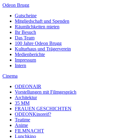
Odeon Brugg
Gutscheine
Mitgliedschaft und Spenden
Räumlichkeiten mieten
Ihr Besuch
Das Team
100 Jahre Odeon Brugg
Kulturhaus und Trägerverein
Medienberichte
Impressum
Intern
Cinema
ODEONAIR
Vorstellungen mit Filmgespräch
Architektur
35 MM
FRAUEN GESCHICHTEN
ODEONKinoreif?
Teatime
Anime
FILMNACHT
Lunchkino