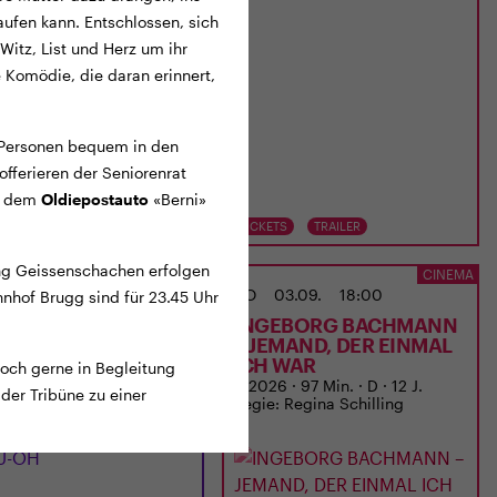
ufen kann. Entschlossen, sich
Witz, List und Herz um ihr
Komödie, die daran erinnert,
Personen bequem in den
ferieren der Seniorenrat
it dem
Oldiepostauto
«Berni»
TS
TRAILER
TICKETS
TRAILER
ng Geissenschachen erfolgen
ANIMITTWOCH IM ODEON
CINEMA
02.09.
20:15
DO
03.09.
18:00
nhof Brugg sind für 23.45 Uhr
-OH
INGEBORG BACHMANN
– JEMAND, DER EINMAL
ICH WAR
och gerne in Begleitung
 12 J.
D 2026 · 97 Min. · D · 12 J.
der Tribüne zu einer
Regie: Regina Schilling