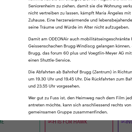
Seniorenheim zu ziehen, damit sie die Wohnung verka
nicht vertreiben zu lassen, kämpft María Ángeles mit 
Zuhause. Eine herzerwärmende und lebensbejahende 
seine Träume und Würde im Alter nicht aufzugeben.
Damit am ODEONAir auch mobilitätseingeschränkte 
Geissenschachen Brugg-Windiscg gelangen können, of
Brugg, das forum 60 plus und Voegtlin-Meyer AG m
einen Shuttle-Service.
TICKETS
TRAILER
TICKE
Die Abfahrten ab Bahnhof Brugg (Zentrum) in Richtu
LUNCHKINO
CINEMA
12:15
MI
02.09.
18:00
MI
um 19.30 Uhr und 19.45 Uhr. Die Rückfahrten zum Bah
E
H IS FOR HAWK
INU
und 23.55 Uhr vorgesehen.
Wer gut zu Fuss ist, den Heimweg nach dem Film jed
 Min. · E/df · 12 J.
UK 2026 · 120 Min. · E/df · 12 J.
JP/d ·
antreten möchte, kann sich anschliessend rechts von 
Jones
Regie: Philippa Lowthorpe
gemeinsamen Gruppe zusammenfinden.