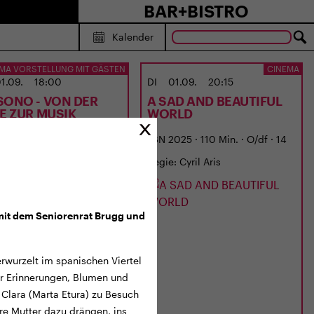
BAR+BISTRO
Kalender
MA VORSTELLUNG MIT GÄSTEN
CINEMA
1.09.
18:00
DI
01.09.
20:15
SONO - VON DER
A SAD AND BEAUTIFUL
BE ZUR MUSIK
WORLD
6 · 87 Min. · Dialekt · 6 J.
LBN 2025 · 110 Min. · O/df · 14
: Georges Gachot
J.
Regie: Cyril Aris
mit dem Seniorenrat Brugg und
erwurzelt im spanischen Viertel
ler Erinnerungen, Blumen und
r Clara (Marta Etura) zu Besuch
hre Mutter dazu drängen, ins