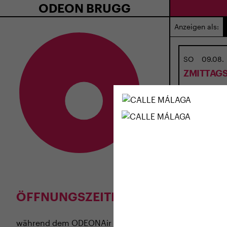
ODEON BRUGG
Anzeigen als:
SO
09.08.
ZMITTAGS
Zmittagsferie
ÖFFNUNGSZEITEN
während dem
ODEONAir
im