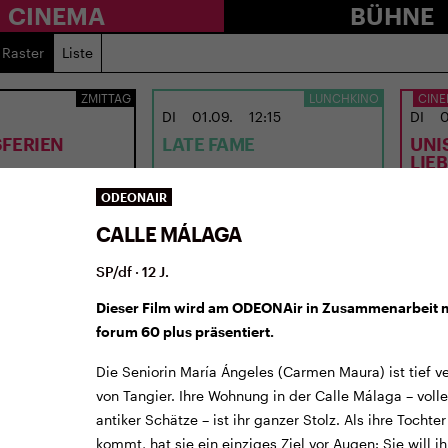
CINEMA
BÜHNE
Raster
Liste
ZMITTAG
LUNCHKINO
CINE
DI
01.09.
12:15
DI
0
FERIEN
LATE FAME
UNI
LIE
n vom 2.7. bis 9.8.
ODEONAIR
USA 2026 · 97 Min. · E/df · 12 J.
CH 202
Regie: Kent Jones
Regie
CALLE MÁLAGA
SP/df · 12 J.
Dieser Film wird am ODEONAir in Zusammenarbeit 
forum 60 plus präsentiert.
Die Seniorin María Ángeles (Carmen Maura) ist tief v
von Tangier. Ihre Wohnung in der Calle Málaga – vol
antiker Schätze – ist ihr ganzer Stolz. Als ihre Tochte
kommt, hat sie ein einziges Ziel vor Augen: Sie will i