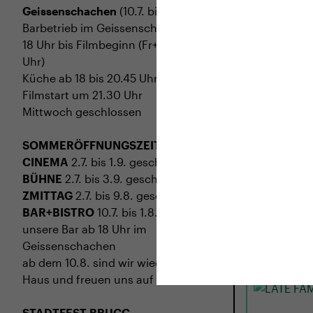
Geissenschachen
(10.7. bis 1.8.)
Barbetrieb im Geissenschachen ab
18 Uhr bis Filmbeginn (Fr+Sa bis 1
Uhr)
Küche ab 18 bis 20.45 Uhr
Filmstart um 21.30 Uhr
Mittwoch geschlossen
SOMMERÖFFNUNGSZEITEN
CINEMA
2.7. bis 1.9. geschlossen
BÜHNE
2.7. bis 3.9. geschlossen
MI
02.09.
ZMITTAG
2.7. bis 9.8. geschlossen
LATE FAM
BAR+BISTRO
10.7. bis 1.8. findet ihr
unsere Bar ab 18 Uhr im
USA 2026 · 97
Geissenschachen
Regie: Kent 
ab dem 10.8. sind wir wieder im
Haus und freuen uns auf euch <3
STADTFEST BRUGG