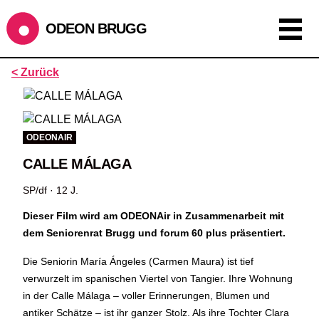
ODEON BRUGG
Anzeigen als:
< Zurück
Raster
Liste
Kalender
ÖFFNUNGSZEITEN
ODEONAIR
CALLE MÁLAGA
während dem
ODEONAir
im
Geissenschachen
(10.7. bis
1.8.)
SP/df · 12 J.
Barbetrieb im Geissenschachen ab 18 Uhr bis Filmbeginn
(Fr+Sa bis 1 Uhr)
Dieser Film wird am ODEONAir in Zusammenarbeit mit
Küche ab 18 bis 20.45 Uhr
dem Seniorenrat Brugg und forum 60 plus präsentiert.
Filmstart um 21.30 Uhr
Die Seniorin María Ángeles (Carmen Maura) ist tief
Mittwoch geschlossen
verwurzelt im spanischen Viertel von Tangier. Ihre Wohnung
in der Calle Málaga – voller Erinnerungen, Blumen und
SOMMERÖFFNUNGSZEITEN
antiker Schätze – ist ihr ganzer Stolz. Als ihre Tochter Clara
CINEMA
2.7. bis 1.9. geschlossen