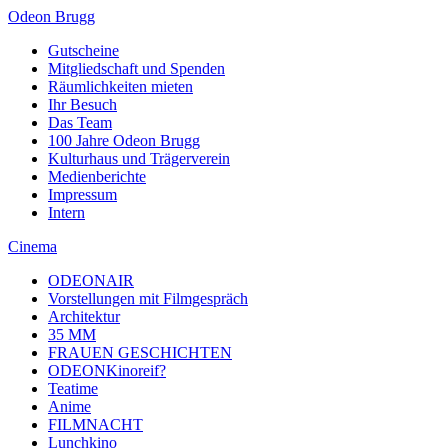
Odeon Brugg
Gutscheine
Mitgliedschaft und Spenden
Räumlichkeiten mieten
Ihr Besuch
Das Team
100 Jahre Odeon Brugg
Kulturhaus und Trägerverein
Medienberichte
Impressum
Intern
Cinema
ODEONAIR
Vorstellungen mit Filmgespräch
Architektur
35 MM
FRAUEN GESCHICHTEN
ODEONKinoreif?
Teatime
Anime
FILMNACHT
Lunchkino