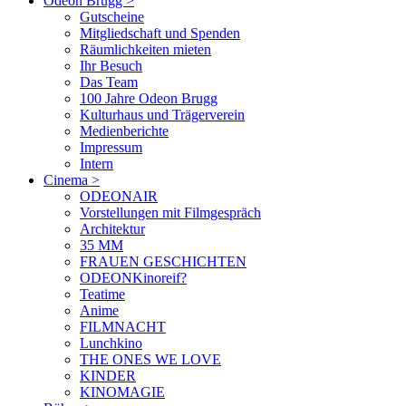
Odeon Brugg
>
Gutscheine
Mitgliedschaft und Spenden
Räumlichkeiten mieten
Ihr Besuch
Das Team
100 Jahre Odeon Brugg
Kulturhaus und Trägerverein
Medienberichte
Impressum
Intern
Cinema
>
ODEONAIR
Vorstellungen mit Filmgespräch
Architektur
35 MM
FRAUEN GESCHICHTEN
ODEONKinoreif?
Teatime
Anime
FILMNACHT
Lunchkino
THE ONES WE LOVE
KINDER
KINOMAGIE