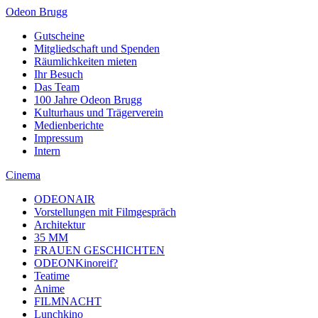
Odeon Brugg
Gutscheine
Mitgliedschaft und Spenden
Räumlichkeiten mieten
Ihr Besuch
Das Team
100 Jahre Odeon Brugg
Kulturhaus und Trägerverein
Medienberichte
Impressum
Intern
Cinema
ODEONAIR
Vorstellungen mit Filmgespräch
Architektur
35 MM
FRAUEN GESCHICHTEN
ODEONKinoreif?
Teatime
Anime
FILMNACHT
Lunchkino