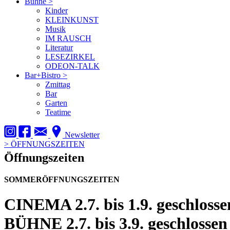
Bühne
>
Kinder
KLEINKUNST
Musik
IM RAUSCH
Literatur
LESEZIRKEL
ODEON-TALK
Bar+Bistro
>
Zmittag
Bar
Garten
Teatime
Newsletter
>
ÖFFNUNGSZEITEN
Öffnungszeiten
SOMMERÖFFNUNGSZEITEN
CINEMA
2.7. bis 1.9. geschlosse
BÜHNE
2.7. bis 3.9. geschlossen