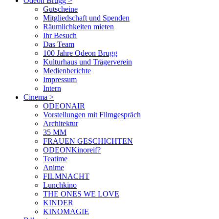
Odeon Brugg
>
Gutscheine
Mitgliedschaft und Spenden
Räumlichkeiten mieten
Ihr Besuch
Das Team
100 Jahre Odeon Brugg
Kulturhaus und Trägerverein
Medienberichte
Impressum
Intern
Cinema
>
ODEONAIR
Vorstellungen mit Filmgespräch
Architektur
35 MM
FRAUEN GESCHICHTEN
ODEONKinoreif?
Teatime
Anime
FILMNACHT
Lunchkino
THE ONES WE LOVE
KINDER
KINOMAGIE