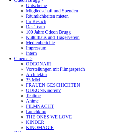
Odeon Brugg
>
Gutscheine
Mitgliedschaft und Spenden
Räumlichkeiten mieten
Ihr Besuch
Das Team
100 Jahre Odeon Brugg
Kulturhaus und Trägerverein
Medienberichte
Impressum
Intern
Cinema
>
ODEONAIR
Vorstellungen mit Filmgespräch
Architektur
35 MM
FRAUEN GESCHICHTEN
ODEONKinoreif?
Teatime
Anime
FILMNACHT
Lunchkino
THE ONES WE LOVE
KINDER
KINOMAGIE