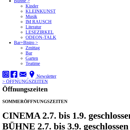
Bühne
>
Kinder
KLEINKUNST
Musik
IM RAUSCH
Literatur
LESEZIRKEL
ODEON-TALK
Bar+Bistro
>
Zmittag
Bar
Garten
Teatime
Newsletter
>
ÖFFNUNGSZEITEN
Öffnungszeiten
SOMMERÖFFNUNGSZEITEN
CINEMA
2.7. bis 1.9. geschlosse
BÜHNE
2.7. bis 3.9. geschlossen