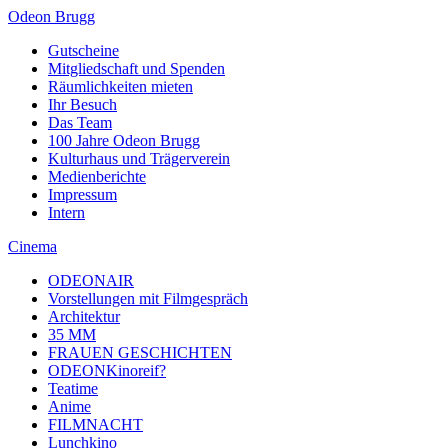
Odeon Brugg
Gutscheine
Mitgliedschaft und Spenden
Räumlichkeiten mieten
Ihr Besuch
Das Team
100 Jahre Odeon Brugg
Kulturhaus und Trägerverein
Medienberichte
Impressum
Intern
Cinema
ODEONAIR
Vorstellungen mit Filmgespräch
Architektur
35 MM
FRAUEN GESCHICHTEN
ODEONKinoreif?
Teatime
Anime
FILMNACHT
Lunchkino