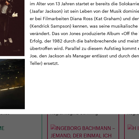
im Alter von 13 Jahren startet er bereits die Solokar
(Jaafar Jackson) ist sein Leben von der Musik dominie
er bei Filmarbeiten Diana Ross (Kat Graham) und de
(Kendrick Sampson) kennen, was seine musikalische
verändert. Das von Jones produzierte Album «Off the 
Erfolg, der 1982 durch die bahnbrechende und meistve
übertroffen wird. Parallel zu diesem Aufstieg kommt
Joe, den Jackson als Manager entlässt und durch den
Teller) ersetzt.
AILER
TICKETS
TRAILER
TICKE
LUNCHKINO
CINEMA
12:15
MI
02.09.
15:00
MI
E
INGEBORG BACHMANN
H I
– JEMAND, DER EINMAL
ICH WAR
 Min. · E/df · 12 J.
D 2026 · 97 Min. · D · 12 J.
UK 202
Jones
Regie: Regina Schilling
Regie