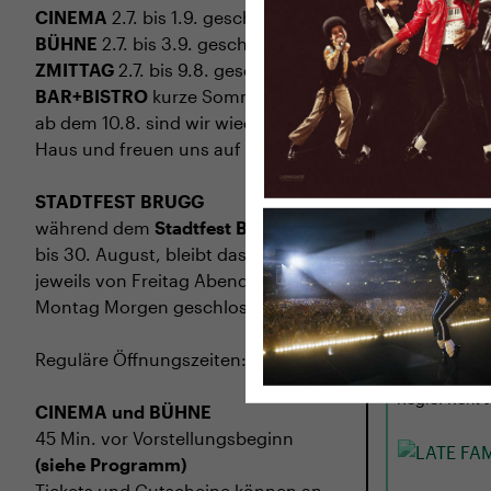
CINEMA
2.7. bis 1.9. geschlossen
BÜHNE
2.7. bis 3.9. geschlossen
ZMITTAG
2.7. bis 9.8. geschlossen
BAR+BISTRO
kurze Sommerpause,
ab dem 10.8. sind wir wieder im
Haus und freuen uns auf euch <3
STADTFEST BRUGG
TICKETS
TR
während dem
Stadtfest Brugg
, 20.
bis 30. August, bleibt das Haus
jeweils von Freitag Abend bis
MI
02.09.
Montag Morgen geschlossen
LATE FAM
Reguläre Öffnungszeiten:
USA 2026 · 97
Regie: Kent 
CINEMA und BÜHNE
45 Min. vor Vorstellungsbeginn
(siehe Programm)
Tickets und Gutscheine können an