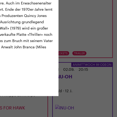
riere. Auch im Erwachsenenalter
rt. Ende der 1970er-Jahre lernt
n Produzenten Quincy Jones
 Ausrichtung grundlegend
Wall» (1979) wird ein großer
rkaufte Platte «Thriller» noch
 es zum Bruch mit seinem Vater
 Anwalt John Branca (Miles
TS
TRAILER
TICKETS
TRAILER
CINEMA
ANIMITTWOCH IM ODEON
02.09.
18:00
MI
02.09.
20:15
S FOR HAWK
INU-OH
6 · 120 Min. · E/df · 12 J.
JP/d · 12 J.
: Philippa Lowthorpe