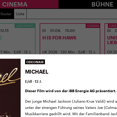
CINEMA
BÜHNE
Raster
Liste
LUNCHKINO
CINEMA
CINE
12:15
DI
01.09.
15:00
DI
0
E
H IS FOR HAWK
UNI
LIE
 Min. · E/df · 12 J.
UK 2026 · 120 Min. · E/df · 12 J.
CH 202
Jones
Regie: Philippa Lowthorpe
Regie
ODEONAIR
MICHAEL
E/df · 12 J.
Dieser Film wird von der iBB Energie AG präsentiert.
Der junge Michael Jackson (Juliano Krue Valdi) wird 
unter der strengen Führung seines Vaters Joe (Colma
Musikkarriere gedrillt wird. Mit der Familienband Jack