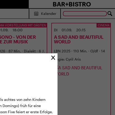
BAR+BISTRO
Kalender
MA VORSTELLUNG MIT GÄSTEN
CINEMA
1.09.
18:00
DI
01.09.
20:15
SONO - VON DER
A SAD AND BEAUTIFUL
BE ZUR MUSIK
WORLD
6 · 87 Min. · Dialekt · 6 J.
LBN 2025 · 110 Min. · O/df · 14
: Georges Gachot
J.
Regie: Cyril Aris
als achtes von zehn Kindern
n Domingo) früh für eine
son Five feiert er erste Erfolge,