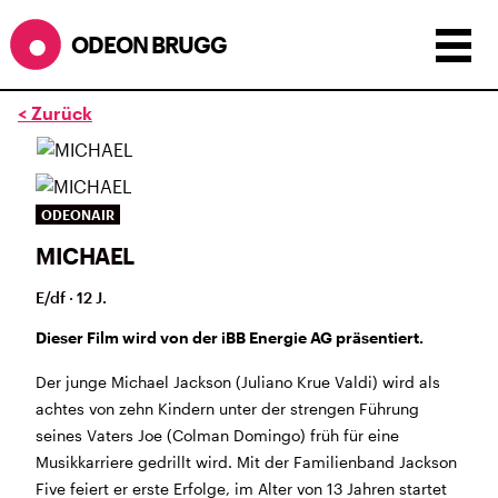
ODEON BRUGG
< Zurück
Anzeigen als:
Raster
Liste
Kalender
ÖFFNUNGSZEITEN
ODEONAIR
MICHAEL
SOMMERÖFFNUNGSZEITEN
CINEMA
2.7. bis 1.9. geschlossen
E/df · 12 J.
BÜHNE
2.7. bis 3.9. geschlossen
ZMITTAG
2.7. bis 9.8. geschlossen
Dieser Film wird von der iBB Energie AG präsentiert.
BAR+BISTRO
kurze Sommerpause, ab dem 10.8. sind
Der junge Michael Jackson (Juliano Krue Valdi) wird als
wir wieder im Haus und freuen uns auf euch <3
achtes von zehn Kindern unter der strengen Führung
seines Vaters Joe (Colman Domingo) früh für eine
STADTFEST BRUGG
Musikkarriere gedrillt wird. Mit der Familienband Jackson
während dem
Stadtfest Brugg
, 20. bis 30. August,
Five feiert er erste Erfolge, im Alter von 13 Jahren startet
bleibt das Haus jeweils von Freitag Abend bis Montag