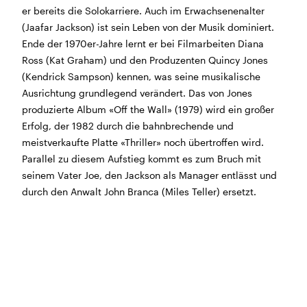
er bereits die Solokarriere. Auch im Erwachsenenalter
Morgen geschlossen
(Jaafar Jackson) ist sein Leben von der Musik dominiert.
Ende der 1970er-Jahre lernt er bei Filmarbeiten Diana
Reguläre Öffnungszeiten:
Ross (Kat Graham) und den Produzenten Quincy Jones
(Kendrick Sampson) kennen, was seine musikalische
CINEMA und BÜHNE
Ausrichtung grundlegend verändert. Das von Jones
45 Min. vor Vorstellungsbeginn
(siehe Programm)
produzierte Album «Off the Wall» (1979) wird ein großer
Tickets und Gutscheine können an der Kinokasse und
Erfolg, der 1982 durch die bahnbrechende und
an der Bar gekauft werden.
meistverkaufte Platte «Thriller» noch übertroffen wird.
Parallel zu diesem Aufstieg kommt es zum Bruch mit
seinem Vater Joe, den Jackson als Manager entlässt und
KASSE und TELEFON
durch den Anwalt John Branca (Miles Teller) ersetzt.
Tel. 056 450 35 65
Montag bis Freitag ab 17 Uhr
Samstag und Sonntag ab 10 Uhr
BAR+BISTRO
Montag bis Donnerstag 11.30 Uhr bis 23 Uhr
Freitag 11.30 Uhr bis 24 Uhr