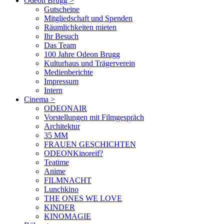
Odeon Brugg
>
Gutscheine
Mitgliedschaft und Spenden
Räumlichkeiten mieten
Ihr Besuch
Das Team
100 Jahre Odeon Brugg
Kulturhaus und Trägerverein
Medienberichte
Impressum
Intern
Cinema
>
ODEONAIR
Vorstellungen mit Filmgespräch
Architektur
35 MM
FRAUEN GESCHICHTEN
ODEONKinoreif?
Teatime
Anime
FILMNACHT
Lunchkino
THE ONES WE LOVE
KINDER
KINOMAGIE