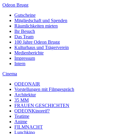
Odeon Brugg
Gutscheine
Mitgliedschaft und Spenden
Räumlichkeiten mieten
Ihr Besuch
Das Team
100 Jahre Odeon Brugg
Kulturhaus und Trägerverein
Medienberichte
Impressum
Intern
Cinema
ODEONAIR
Vorstellungen mit Filmgespräch
Architektur
35 MM
FRAUEN GESCHICHTEN
ODEONKinoreif?
Teatime
Anime
FILMNACHT
Lunchkino