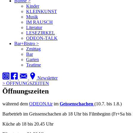
Bühne
>
Kinder
KLEINKUNST
Musik
IM RAUSCH
Literatur
LESEZIRKEL
ODEON-TALK
Bar+Bistro
>
Zmittag
Bar
Garten
Teatime
Newsletter
>
ÖFFNUNGSZEITEN
Öffnungszeiten
während dem
ODEONAir
im
Geissenschachen
(10.7. bis 1.8.)
Barbetrieb im Geissenschachen ab 18 Uhr bis Filmbeginn (Fr+Sa bis 
Küche ab 18 bis 20.45 Uhr