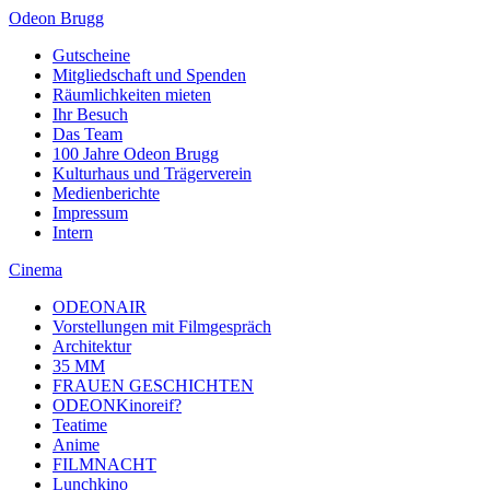
Odeon Brugg
Gutscheine
Mitgliedschaft und Spenden
Räumlichkeiten mieten
Ihr Besuch
Das Team
100 Jahre Odeon Brugg
Kulturhaus und Trägerverein
Medienberichte
Impressum
Intern
Cinema
ODEONAIR
Vorstellungen mit Filmgespräch
Architektur
35 MM
FRAUEN GESCHICHTEN
ODEONKinoreif?
Teatime
Anime
FILMNACHT
Lunchkino