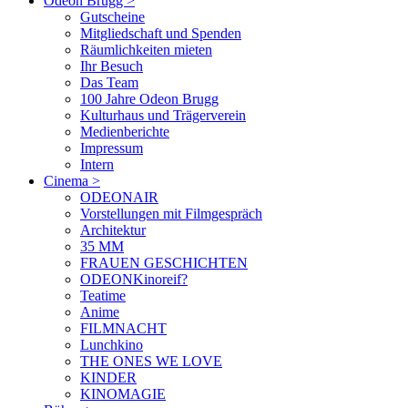
Odeon Brugg
>
Gutscheine
Mitgliedschaft und Spenden
Räumlichkeiten mieten
Ihr Besuch
Das Team
100 Jahre Odeon Brugg
Kulturhaus und Trägerverein
Medienberichte
Impressum
Intern
Cinema
>
ODEONAIR
Vorstellungen mit Filmgespräch
Architektur
35 MM
FRAUEN GESCHICHTEN
ODEONKinoreif?
Teatime
Anime
FILMNACHT
Lunchkino
THE ONES WE LOVE
KINDER
KINOMAGIE