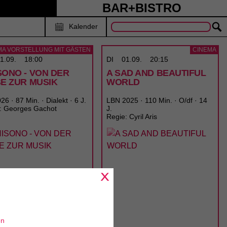
BAR+BISTRO
Kalender
MA VORSTELLUNG MIT GÄSTEN
CINEMA
1.09.
18:00
DI
01.09.
20:15
SONO - VON DER
A SAD AND BEAUTIFUL
BE ZUR MUSIK
WORLD
6 · 87 Min. · Dialekt · 6 J.
LBN 2025 · 110 Min. · O/df · 14
: Georges Gachot
J.
Regie: Cyril Aris
en