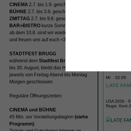
CINEMA
2.7. bis 1.9. geschlossen
BÜHNE
2.7. bis 3.9. geschlossen
ZMITTAG
2.7. bis 9.8. geschlossen
BAR+BISTRO
kurze Sommerpause,
ab dem 10.8. sind wir wieder im Haus
und freuen uns auf euch <3
STADTFEST BRUGG
TICKETS
T
während dem
Stadtfest Brugg
, 20.
bis 30. August, bleibt das Haus
jeweils von Freitag Abend bis Montag
MI
02.09.
Morgen geschlossen
LATE FA
Reguläre Öffnungszeiten:
USA 2026 · 97
Regie: Kent 
CINEMA und BÜHNE
45 Min. vor Vorstellungsbeginn
(siehe
Programm)
Tickets und Gutscheine können an