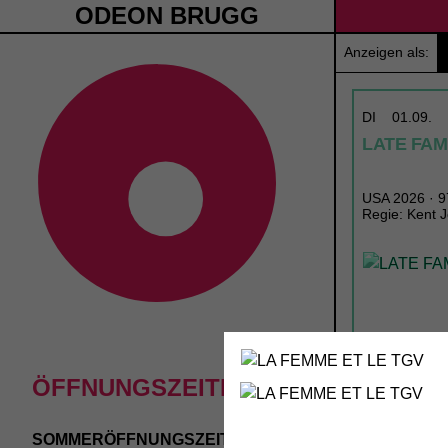
ODEON BRUGG
Anzeigen als:
DI
01.09.
LATE FA
USA 2026 · 97
Regie: Kent 
ÖFFNUNGSZEITEN
SOMMERÖFFNUNGSZEITEN