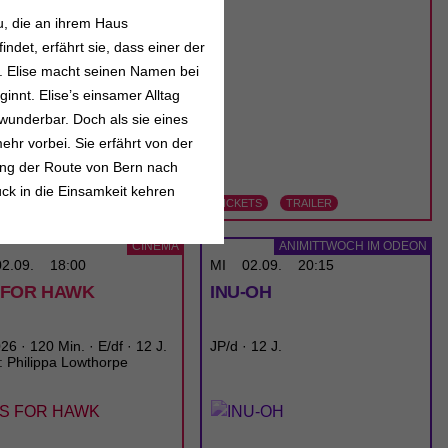
u, die an ihrem Haus
indet, erfährt sie, dass einer der
n. Elise macht seinen Namen bei
innt. Elise’s einsamer Alltag
wunderbar. Doch als sie eines
hr vorbei. Sie erfährt von der
ung der Route von Bern nach
rück in die Einsamkeit kehren
ETS
TRAILER
TICKETS
TRAILER
CINEMA
ANIMITTWOCH IM ODEON
02.09.
18:00
MI
02.09.
20:15
S FOR HAWK
INU-OH
6 · 120 Min. · E/df · 12 J.
JP/d · 12 J.
: Philippa Lowthorpe