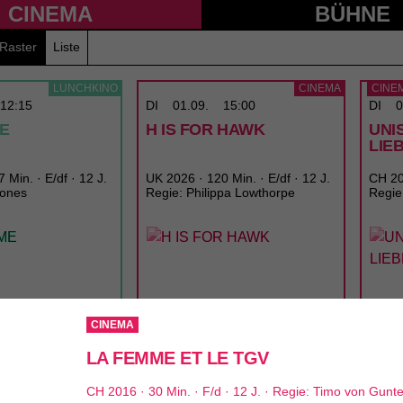
CINEMA
BÜHNE
Raster
Liste
LUNCHKINO
CINEMA
CINE
12:15
DI
01.09.
15:00
DI
0
ME
H IS FOR HAWK
UNI
LIE
 Min. · E/df · 12 J.
UK 2026 · 120 Min. · E/df · 12 J.
CH 202
Jones
Regie: Philippa Lowthorpe
Regie
CINEMA
LA FEMME ET LE TGV
CH 2016 · 30 Min. · F/d · 12 J. · Regie: Timo von Gunt