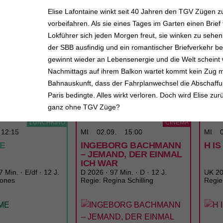
Elise Lafontaine winkt seit 40 Jahren den TGV Zügen z
vorbeifahren. Als sie eines Tages im Garten einen Brief f
Lokführer sich jeden Morgen freut, sie winken zu sehe
der SBB ausfindig und ein romantischer Briefverkehr beg
gewinnt wieder an Lebensenergie und die Welt scheint 
Nachmittags auf ihrem Balkon wartet kommt kein Zug me
Bahnauskunft, dass der Fahrplanwechsel die Abschaff
Paris bedingte. Alles wirkt verloren. Doch wird Elise zu
RAILER
TICKETS
TRAILER
TICK
ganz ohne TGV Züge?
LUNCHKINO
CINEMA
12:15
MI
02.09.
15:00
MI
ME
INGEBORG BACHMANN
H I
– JEMAND, DER EINMAL
ICH WAR
 Min. · E/df · 12 J.
D 2026 · 97 Min. · D · 12 J.
UK 202
Jones
Regie: Regina Schilling
Regie