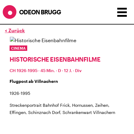
ODEON BRUGG
< Zurück
Anzeigen als:
Raster
Liste
Kalender
CINEMA
ÖFFNUNGSZEITEN
HISTORISCHE EISENBAHNFILME
während dem
ODEONAir
im
Geissenschachen
(10.7. bis
CH 1926-1995 · 45 Min. · D · 12 J. · Div
1.8.)
Flugpost ab Villnachern
Barbetrieb im Geissenschachen ab 18 Uhr bis
Filmbeginn (Fr+Sa bis 1 Uhr)
1926-1995
Küche ab 18 bis 20.45 Uhr
Filmstart um 21.30 Uhr
Streckenportrait Bahnhof Frick, Hornussen, Zeihen,
Mittwoch geschlossen
Effingen, Schinznach Dorf, Schrankenwart Villnachern
SOMMERÖFFNUNGSZEITEN
CINEMA
2.7. bis 1.9. geschlossen