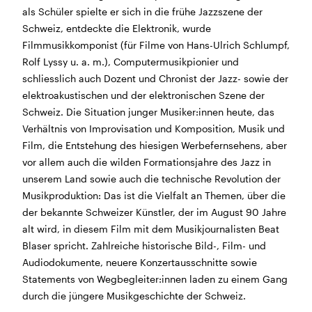
als Schüler spielte er sich in die frühe Jazzszene der
Morgen geschlossen
Schweiz, entdeckte die Elektronik, wurde
Filmmusikkomponist (für Filme von Hans-Ulrich Schlumpf,
Reguläre Öffnungszeiten:
Rolf Lyssy u. a. m.), Computermusikpionier und
schliesslich auch Dozent und Chronist der Jazz- sowie der
CINEMA und BÜHNE
elektroakustischen und der elektronischen Szene der
45 Min. vor Vorstellungsbeginn
(siehe Programm)
Schweiz. Die Situation junger Musiker:innen heute, das
Tickets und Gutscheine können an der Kinokasse und
Verhältnis von Improvisation und Komposition, Musik und
an der Bar gekauft werden.
Film, die Entstehung des hiesigen Werbefernsehens, aber
vor allem auch die wilden Formationsjahre des Jazz in
unserem Land sowie auch die technische Revolution der
KASSE und TELEFON
Musikproduktion: Das ist die Vielfalt an Themen, über die
Tel. 056 450 35 65
der bekannte Schweizer Künstler, der im August 90 Jahre
Montag bis Freitag ab 17 Uhr
alt wird, in diesem Film mit dem Musikjournalisten Beat
Samstag und Sonntag ab 10 Uhr
Blaser spricht. Zahlreiche historische Bild-, Film- und
Audiodokumente, neuere Konzertausschnitte sowie
BAR+BISTRO
Statements von Wegbegleiter:innen laden zu einem Gang
Montag bis Donnerstag 11.30 Uhr bis 23 Uhr
durch die jüngere Musikgeschichte der Schweiz.
Freitag 11.30 Uhr bis 24 Uhr