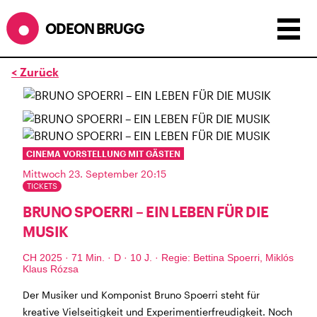
ODEON BRUGG
< Zurück
Anzeigen als:
Raster
Liste
Kalender
ÖFFNUNGSZEITEN
CINEMA VORSTELLUNG MIT GÄSTEN
SOMMERÖFFNUNGSZEITEN
Mittwoch 23. September 20:15
CINEMA
2.7. bis 1.9. geschlossen
TICKETS
BÜHNE
2.7. bis 3.9. geschlossen
BRUNO SPOERRI – EIN LEBEN FÜR DIE
ZMITTAG
2.7. bis 9.8. geschlossen
MUSIK
BAR+BISTRO
kurze Sommerpause, ab dem 10.8. sind
wir wieder im Haus und freuen uns auf euch <3
CH 2025 · 71 Min. · D · 10 J. · Regie: Bettina Spoerri, Miklós
Klaus Rózsa
STADTFEST BRUGG
Der Musiker und Komponist Bruno Spoerri steht für
während dem
Stadtfest Brugg
, 20. bis 30. August,
kreative Vielseitigkeit und Experimentierfreudigkeit. Noch
bleibt das Haus jeweils von Freitag Abend bis Montag