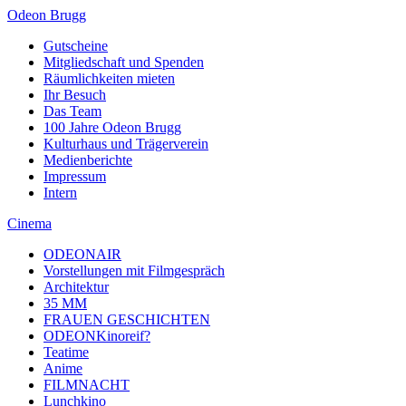
Odeon Brugg
Gutscheine
Mitgliedschaft und Spenden
Räumlichkeiten mieten
Ihr Besuch
Das Team
100 Jahre Odeon Brugg
Kulturhaus und Trägerverein
Medienberichte
Impressum
Intern
Cinema
ODEONAIR
Vorstellungen mit Filmgespräch
Architektur
35 MM
FRAUEN GESCHICHTEN
ODEONKinoreif?
Teatime
Anime
FILMNACHT
Lunchkino