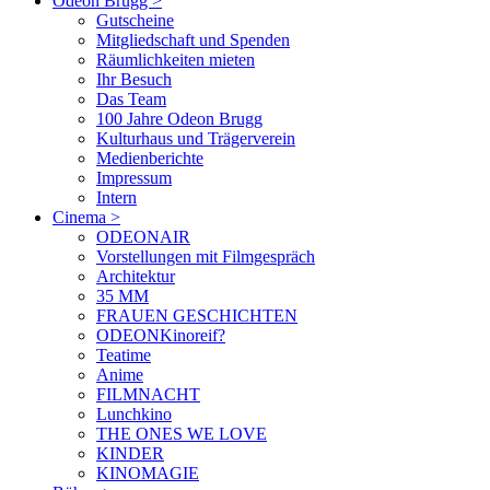
Odeon Brugg
>
Gutscheine
Mitgliedschaft und Spenden
Räumlichkeiten mieten
Ihr Besuch
Das Team
100 Jahre Odeon Brugg
Kulturhaus und Trägerverein
Medienberichte
Impressum
Intern
Cinema
>
ODEONAIR
Vorstellungen mit Filmgespräch
Architektur
35 MM
FRAUEN GESCHICHTEN
ODEONKinoreif?
Teatime
Anime
FILMNACHT
Lunchkino
THE ONES WE LOVE
KINDER
KINOMAGIE