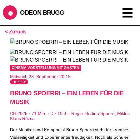
ODEON BRUGG
Anzeigen als:
< Zurück
Raster
Liste
Kalender
ÖFFNUNGSZEITEN
CINEMA VORSTELLUNG MIT GÄSTEN
SOMMERÖFFNUNGSZEITEN
Mittwoch 23. September 20:15
CINEMA
2.7. bis 1.9. geschlossen
TICKETS
BÜHNE
2.7. bis 3.9. geschlossen
BRUNO SPOERRI – EIN LEBEN FÜR DIE
ZMITTAG
2.7. bis 9.8. geschlossen
MUSIK
BAR+BISTRO
kurze Sommerpause, ab dem 10.8. sind wir
wieder im Haus und freuen uns auf euch <3
CH 2025 · 71 Min. · D · 10 J. · Regie: Bettina Spoerri, Miklós
Klaus Rózsa
STADTFEST BRUGG
Der Musiker und Komponist Bruno Spoerri steht für kreative
während dem
Stadtfest Brugg
, 20. bis 30. August, bleibt
Vielseitigkeit und Experimentierfreudigkeit. Noch als Schüler
das Haus jeweils von Freitag Abend bis Montag Morgen