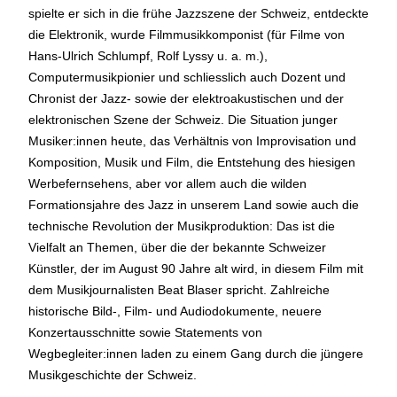
spielte er sich in die frühe Jazzszene der Schweiz, entdeckte
geschlossen
die Elektronik, wurde Filmmusikkomponist (für Filme von
Hans-Ulrich Schlumpf, Rolf Lyssy u. a. m.),
Reguläre Öffnungszeiten:
Computermusikpionier und schliesslich auch Dozent und
Chronist der Jazz- sowie der elektroakustischen und der
CINEMA und BÜHNE
elektronischen Szene der Schweiz. Die Situation junger
45 Min. vor Vorstellungsbeginn
(siehe Programm)
Musiker:innen heute, das Verhältnis von Improvisation und
Tickets und Gutscheine können an der Kinokasse und an
Komposition, Musik und Film, die Entstehung des hiesigen
der Bar gekauft werden.
Werbefernsehens, aber vor allem auch die wilden
Formationsjahre des Jazz in unserem Land sowie auch die
technische Revolution der Musikproduktion: Das ist die
KASSE und TELEFON
Vielfalt an Themen, über die der bekannte Schweizer
Tel. 056 450 35 65
Künstler, der im August 90 Jahre alt wird, in diesem Film mit
Montag bis Freitag ab 17 Uhr
dem Musikjournalisten Beat Blaser spricht. Zahlreiche
Samstag und Sonntag ab 10 Uhr
historische Bild-, Film- und Audiodokumente, neuere
Konzertausschnitte sowie Statements von
BAR+BISTRO
Wegbegleiter:innen laden zu einem Gang durch die jüngere
Montag bis Donnerstag 11.30 Uhr bis 23 Uhr
Musikgeschichte der Schweiz.
Freitag 11.30 Uhr bis 24 Uhr