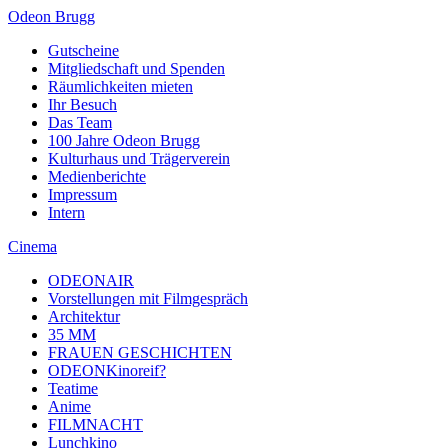
Odeon Brugg
Gutscheine
Mitgliedschaft und Spenden
Räumlichkeiten mieten
Ihr Besuch
Das Team
100 Jahre Odeon Brugg
Kulturhaus und Trägerverein
Medienberichte
Impressum
Intern
Cinema
ODEONAIR
Vorstellungen mit Filmgespräch
Architektur
35 MM
FRAUEN GESCHICHTEN
ODEONKinoreif?
Teatime
Anime
FILMNACHT
Lunchkino