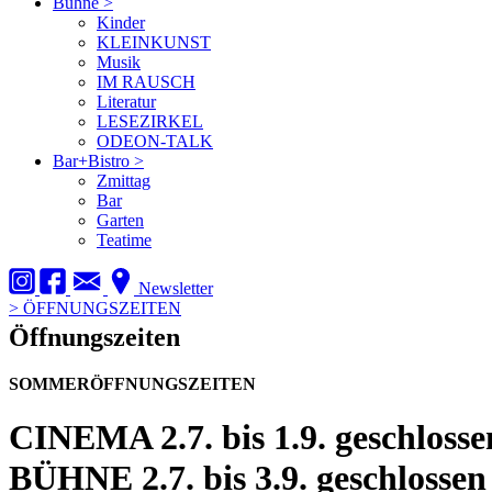
Bühne
>
Kinder
KLEINKUNST
Musik
IM RAUSCH
Literatur
LESEZIRKEL
ODEON-TALK
Bar+Bistro
>
Zmittag
Bar
Garten
Teatime
Newsletter
>
ÖFFNUNGSZEITEN
Öffnungszeiten
SOMMERÖFFNUNGSZEITEN
CINEMA
2.7. bis 1.9. geschlosse
BÜHNE
2.7. bis 3.9. geschlossen