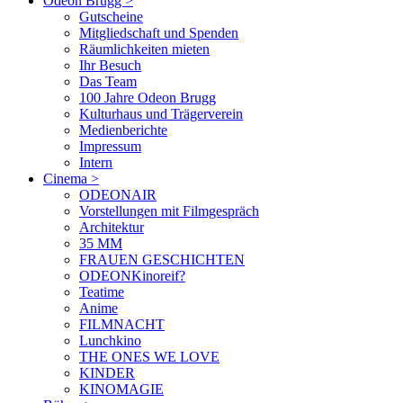
Odeon Brugg
>
Gutscheine
Mitgliedschaft und Spenden
Räumlichkeiten mieten
Ihr Besuch
Das Team
100 Jahre Odeon Brugg
Kulturhaus und Trägerverein
Medienberichte
Impressum
Intern
Cinema
>
ODEONAIR
Vorstellungen mit Filmgespräch
Architektur
35 MM
FRAUEN GESCHICHTEN
ODEONKinoreif?
Teatime
Anime
FILMNACHT
Lunchkino
THE ONES WE LOVE
KINDER
KINOMAGIE