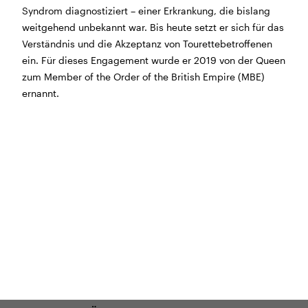
Syndrom diagnostiziert – einer Erkrankung, die bislang
BÜHNE
2.7. bis 3.9. geschlossen
weitgehend unbekannt war. Bis heute setzt er sich für das
ZMITTAG
2.7. bis 9.8. geschlossen
Verständnis und die Akzeptanz von Tourettebetroffenen
BAR+BISTRO
10.7. bis 1.8. findet ihr unsere Bar ab 18
ein. Für dieses Engagement wurde er 2019 von der Queen
Uhr im Geissenschachen
zum Member of the Order of the British Empire (MBE)
ab dem 10.8. sind wir wieder im Haus und freuen uns
ernannt.
auf euch <3
STADTFEST BRUGG
während dem
Stadtfest Brugg
, 20. bis 30. August,
bleibt das Haus jeweils von Freitag Abend bis Montag
Morgen geschlossen
Reguläre Öffnungszeiten