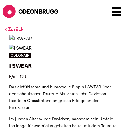
ODEON BRUGG
< Zurück
Anzeigen als:
Raster
Liste
Kalender
ÖFFNUNGSZEITEN
ODEONAIR
I SWEAR
während dem
ODEONAir
im
Geissenschachen
(10.7. bis
1.8.)
E/df · 12 J.
Barbetrieb im Geissenschachen ab 18 Uhr bis
Filmbeginn (Fr+Sa bis 1 Uhr)
Das einfühlsame und humorvolle Biopic I SWEAR über
Küche ab 18 bis 20.45 Uhr
den schottischen Tourette-Aktivisten John Davidson,
Filmstart um 21.30 Uhr
feierte in Grossbritannien grosse Erfolge an den
Mittwoch geschlossen
Kinokassen.
Im jungen Alter wurde Davidson, nachdem sein Umfeld
SOMMERÖFFNUNGSZEITEN
ihn lange für «verrückt» gehalten hatte, mit dem Tourette-
CINEMA
2.7. bis 1.9. geschlossen