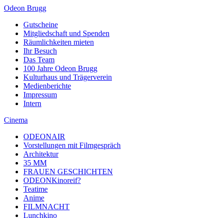
Odeon Brugg
Gutscheine
Mitgliedschaft und Spenden
Räumlichkeiten mieten
Ihr Besuch
Das Team
100 Jahre Odeon Brugg
Kulturhaus und Trägerverein
Medienberichte
Impressum
Intern
Cinema
ODEONAIR
Vorstellungen mit Filmgespräch
Architektur
35 MM
FRAUEN GESCHICHTEN
ODEONKinoreif?
Teatime
Anime
FILMNACHT
Lunchkino