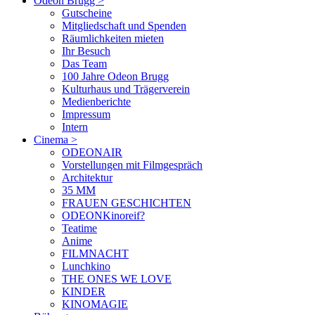
Odeon Brugg
>
Gutscheine
Mitgliedschaft und Spenden
Räumlichkeiten mieten
Ihr Besuch
Das Team
100 Jahre Odeon Brugg
Kulturhaus und Trägerverein
Medienberichte
Impressum
Intern
Cinema
>
ODEONAIR
Vorstellungen mit Filmgespräch
Architektur
35 MM
FRAUEN GESCHICHTEN
ODEONKinoreif?
Teatime
Anime
FILMNACHT
Lunchkino
THE ONES WE LOVE
KINDER
KINOMAGIE