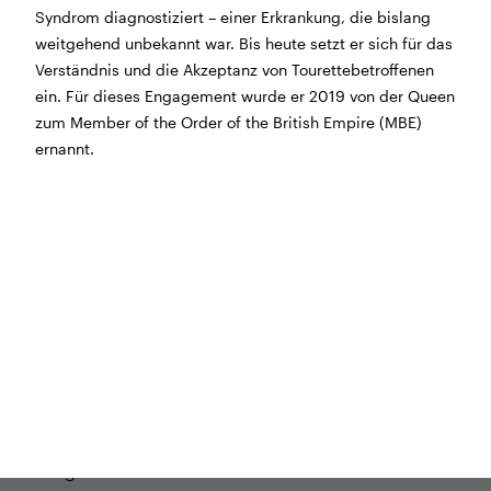
Syndrom diagnostiziert – einer Erkrankung, die bislang
Morgen geschlossen
weitgehend unbekannt war. Bis heute setzt er sich für das
Verständnis und die Akzeptanz von Tourettebetroffenen
Reguläre Öffnungszeiten:
ein. Für dieses Engagement wurde er 2019 von der Queen
zum Member of the Order of the British Empire (MBE)
CINEMA und BÜHNE
ernannt.
45 Min. vor Vorstellungsbeginn
(siehe Programm)
Tickets und Gutscheine können an der Kinokasse und
an der Bar gekauft werden.
KASSE und TELEFON
Tel. 056 450 35 65
Montag bis Freitag ab 17 Uhr
Samstag und Sonntag ab 10 Uhr
BAR+BISTRO
Montag bis Donnerstag 11.30 Uhr bis 23 Uhr
Freitag 11.30 Uhr bis 24 Uhr