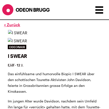
ODEON BRUGG
< Zurück
Anzeigen als:
Raster
Liste
Kalender
ÖFFNUNGSZEITEN
ODEONAIR
I SWEAR
SOMMERÖFFNUNGSZEITEN
CINEMA
2.7. bis 1.9. geschlossen
E/df · 12 J.
BÜHNE
2.7. bis 3.9. geschlossen
ZMITTAG
2.7. bis 9.8. geschlossen
Das einfühlsame und humorvolle Biopic I SWEAR über
BAR+BISTRO
kurze Sommerpause, ab dem 10.8. sind
den schottischen Tourette-Aktivisten John Davidson,
wir wieder im Haus und freuen uns auf euch <3
feierte in Grossbritannien grosse Erfolge an den
Kinokassen.
STADTFEST BRUGG
Im jungen Alter wurde Davidson, nachdem sein Umfeld
während dem
Stadtfest Brugg
, 20. bis 30. August,
ihn lange für «verrückt» gehalten hatte, mit dem Tourette-
bleibt das Haus jeweils von Freitag Abend bis Montag