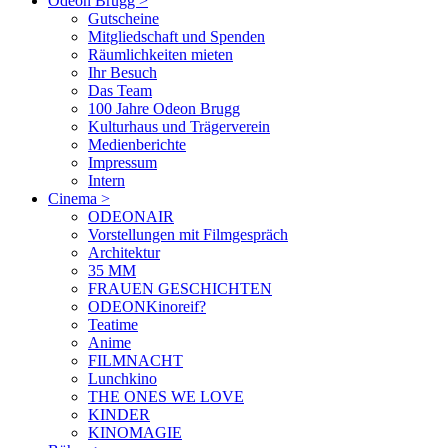
Odeon Brugg
>
Gutscheine
Mitgliedschaft und Spenden
Räumlichkeiten mieten
Ihr Besuch
Das Team
100 Jahre Odeon Brugg
Kulturhaus und Trägerverein
Medienberichte
Impressum
Intern
Cinema
>
ODEONAIR
Vorstellungen mit Filmgespräch
Architektur
35 MM
FRAUEN GESCHICHTEN
ODEONKinoreif?
Teatime
Anime
FILMNACHT
Lunchkino
THE ONES WE LOVE
KINDER
KINOMAGIE