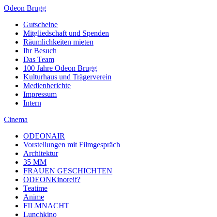
Odeon Brugg
Gutscheine
Mitgliedschaft und Spenden
Räumlichkeiten mieten
Ihr Besuch
Das Team
100 Jahre Odeon Brugg
Kulturhaus und Trägerverein
Medienberichte
Impressum
Intern
Cinema
ODEONAIR
Vorstellungen mit Filmgespräch
Architektur
35 MM
FRAUEN GESCHICHTEN
ODEONKinoreif?
Teatime
Anime
FILMNACHT
Lunchkino