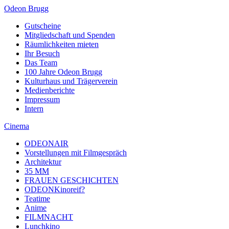
Odeon Brugg
Gutscheine
Mitgliedschaft und Spenden
Räumlichkeiten mieten
Ihr Besuch
Das Team
100 Jahre Odeon Brugg
Kulturhaus und Trägerverein
Medienberichte
Impressum
Intern
Cinema
ODEONAIR
Vorstellungen mit Filmgespräch
Architektur
35 MM
FRAUEN GESCHICHTEN
ODEONKinoreif?
Teatime
Anime
FILMNACHT
Lunchkino