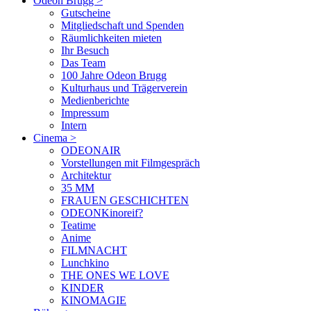
Odeon Brugg
>
Gutscheine
Mitgliedschaft und Spenden
Räumlichkeiten mieten
Ihr Besuch
Das Team
100 Jahre Odeon Brugg
Kulturhaus und Trägerverein
Medienberichte
Impressum
Intern
Cinema
>
ODEONAIR
Vorstellungen mit Filmgespräch
Architektur
35 MM
FRAUEN GESCHICHTEN
ODEONKinoreif?
Teatime
Anime
FILMNACHT
Lunchkino
THE ONES WE LOVE
KINDER
KINOMAGIE