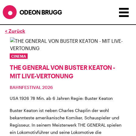
ODEON BRUGG
< Zurück
Anzeigen als:
Raster
Liste
Kalender
ÖFFNUNGSZEITEN
CINEMA
THE GENERAL VON BUSTER KEATON -
SOMMERÖFFNUNGSZEITEN
MIT LIVE-VERTONUNG
CINEMA
2.7. bis 1.9. geschlossen
BÜHNE
2.7. bis 3.9. geschlossen
BAHNFESTIVAL 2026
ZMITTAG
2.7. bis 9.8. geschlossen
BAR+BISTRO
USA 1926 78 Min. ab 6 Jahren Regie: Buster Keaton
kurze Sommerpause, ab dem 10.8. sind
wir wieder im Haus und freuen uns auf euch <3
Buster Keaton ist neben Charles Chaplin der wohl
bekannteste amerikanische Komiker, Schauspieler und
STADTFEST BRUGG
Regisseur. In seinem Meisterwerk THE GENERAL spielen
während dem
Stadtfest Brugg
, 20. bis 30. August,
ein Lokomotivführer und seine Lokomotive die
bleibt das Haus jeweils von Freitag Abend bis Montag