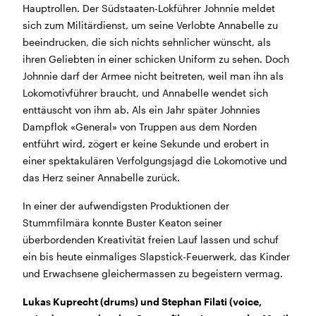
Hauptrollen. Der Südstaaten-Lokführer Johnnie meldet
Morgen geschlossen
sich zum Militärdienst, um seine Verlobte Annabelle zu
beeindrucken, die sich nichts sehnlicher wünscht, als
Reguläre Öffnungszeiten:
ihren Geliebten in einer schicken Uniform zu sehen. Doch
Johnnie darf der Armee nicht beitreten, weil man ihn als
CINEMA und BÜHNE
Lokomotivführer braucht, und Annabelle wendet sich
45 Min. vor Vorstellungsbeginn
(siehe Programm)
enttäuscht von ihm ab. Als ein Jahr später Johnnies
Tickets und Gutscheine können an der Kinokasse und
Dampflok «General» von Truppen aus dem Norden
an der Bar gekauft werden.
entführt wird, zögert er keine Sekunde und erobert in
einer spektakulären Verfolgungsjagd die Lokomotive und
das Herz seiner Annabelle zurück.
KASSE und TELEFON
Tel. 056 450 35 65
In einer der aufwendigsten Produktionen der
Montag bis Freitag ab 17 Uhr
Stummfilmära konnte Buster Keaton seiner
Samstag und Sonntag ab 10 Uhr
überbordenden Kreativität freien Lauf lassen und schuf
ein bis heute einmaliges Slapstick-Feuerwerk, das Kinder
BAR+BISTRO
und Erwachsene gleichermassen zu begeistern vermag.
Montag bis Donnerstag 11.30 Uhr bis 23 Uhr
Freitag 11.30 Uhr bis 24 Uhr
Lukas Kuprecht (drums) und Stephan Filati (voice,