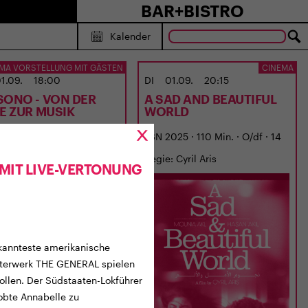
BAR+BISTRO
Kalender
MA VORSTELLUNG MIT GÄSTEN
CINEMA
1.09.
18:00
DI
01.09.
20:15
SONO - VON DER
A SAD AND BEAUTIFUL
BE ZUR MUSIK
WORLD
6 · 87 Min. · Dialekt · 6 J.
LBN 2025 · 110 Min. · O/df · 14
: Georges Gachot
J.
Regie: Cyril Aris
 MIT LIVE-VERTONUNG
ekannteste amerikanische
sterwerk THE GENERAL spielen
llen. Der Südstaaten-Lokführer
obte Annabelle zu