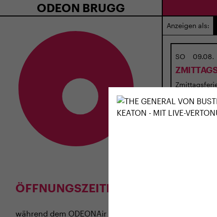
ODEON BRUGG
Anzeigen als:
SO
09.08.
ZMITTAGS
Zmittagsferie
ÖFFNUNGSZEITEN
während dem
ODEONAir
im