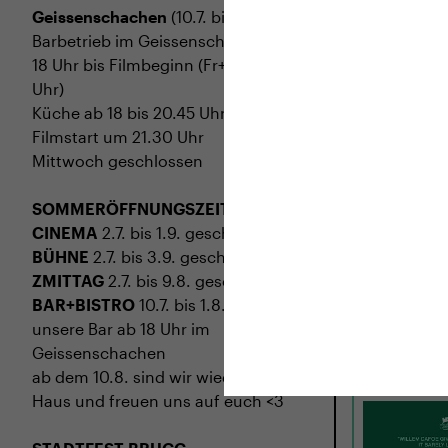
Geissenschachen
(10.7. bis 1.8.)
Barbetrieb im Geissenschachen ab
18 Uhr bis Filmbeginn (Fr+Sa bis 1
Uhr)
Küche ab 18 bis 20.45 Uhr
Filmstart um 21.30 Uhr
Mittwoch geschlossen
SOMMERÖFFNUNGSZEITEN
CINEMA
2.7. bis 1.9. geschlossen
BÜHNE
2.7. bis 3.9. geschlossen
MI
02.09.
ZMITTAG
2.7. bis 9.8. geschlossen
LATE FAM
BAR+BISTRO
10.7. bis 1.8. findet ihr
unsere Bar ab 18 Uhr im
USA 2026 · 97
Geissenschachen
Regie: Kent 
ab dem 10.8. sind wir wieder im
Haus und freuen uns auf euch <3