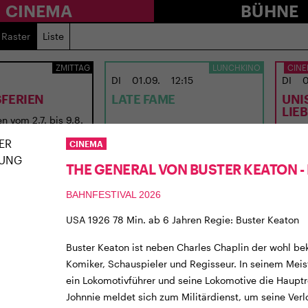
CINEMA
BÜHNE
Raster
Liste
ZMITTAG
LUNCHKINO
CINE
DI
01.09.
12:15
DI
0
FERIEN
LATE FAME
UNI
LIE
n vom 2.7. bis 9.8.
USA 2026 · 97 Min. · E/df · 12 J.
CH 202
CINEMA
Regie: Kent Jones
Regie
THE GENERAL VON BUSTER KEATON -
BAHNFESTIVAL 2026
USA 1926 78 Min. ab 6 Jahren Regie: Buster Keaton
Buster Keaton ist neben Charles Chaplin der wohl b
Komiker, Schauspieler und Regisseur. In seinem Mei
ein Lokomotivführer und seine Lokomotive die Hauptro
Johnnie meldet sich zum Militärdienst, um seine Verl