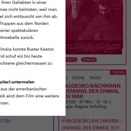
 ihren Geliebten in einer
mee nicht beitreten, weil man
et sich enttäuscht von ihm ab.
n Truppen aus dem Norden
 einer spektakulären
Annabelle zurück.
ilmära konnte Buster Keaton
und schuf ein bis heute
TS
TRAILER
TICKETS
TRAILER
wachsene gleichermassen zu
ANIMITTWOCH IM ODEON
CINEMA
02.09.
20:15
DO
03.09.
18:00
guitar) untermalen
-OH
INGEBORG BACHMANN
aus der amerikanischen
– JEMAND, DER EINMAL
ICH WAR
sik wird dem Film eine weitere
 12 J.
D 2026 · 97 Min. · D · 12 J.
nzen.
Regie: Regina Schilling