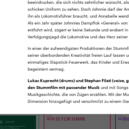
beeindrucken, die sich nichts sehnlicher wünscht, als
schicken Uniform zu sehen. Doch Johnnie darf der Ar
ihn als Lokomotivführer braucht, und Annabelle wend
Als ein Jahr später Johnnies Dampflok «General» vo
entführt wird, zögert er keine Sekunde und erobert in
Verfolgungsjagd die Lokomotive und das Herz seiner 
In einer der aufwendigsten Produktionen der Stummf
seiner überbordenden Kreativität freien Lauf lassen 
TICKETS
TRAILER
TICKE
einmaliges Slapstick-Feuerwerk, das Kinder und Er
begeistern vermag.
LUNCHKINO
CINEMA
12:15
MI
02.09.
18:00
MI
Lukas Kuprecht (drums) und Stephan Filati (voice, 
E
H IS FOR HAWK
INU
den Stummfilm mit passender Musik
und mit Songs 
Musikgeschichte, die von Zügen erzählen. Mit der Mu
 Min. · E/df · 12 J.
UK 2026 · 120 Min. · E/df · 12 J.
JP/d ·
Dimension hinzugefügt und verschmilzt zu einem Ga
Jones
Regie: Philippa Lowthorpe