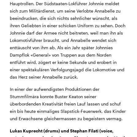
Hauptrollen. Der Südstaaten-Lokführer Johnnie meldet
BÜHNE
2.7. bis 3.9. geschlossen
sich zum Militärdienst, um seine Verlobte Annabelle zu
ZMITTAG
2.7. bis 9.8. geschlossen
beeindrucken, die sich nichts sehnlicher wünscht, als
BAR+BISTRO
10.7. bis 1.8. findet ihr unsere Bar ab 18
ihren Geliebten in einer schicken Uniform zu sehen. Doch
Uhr im Geissenschachen
Johnnie darf der Armee nicht beitreten, weil man ihn als
ab dem 10.8. sind wir wieder im Haus und freuen uns
Lokomotivführer braucht, und Annabelle wendet sich
auf euch <3
enttäuscht von ihm ab. Als ein Jahr später Johnnies
Dampflok «General» von Truppen aus dem Norden
STADTFEST BRUGG
entführt wird, zögert er keine Sekunde und erobert in
während dem
Stadtfest Brugg
, 20. bis 30. August,
einer spektakulären Verfolgungsjagd die Lokomotive und
bleibt das Haus jeweils von Freitag Abend bis Montag
das Herz seiner Annabelle zurück.
Morgen geschlossen
In einer der aufwendigsten Produktionen der
Stummfilmära konnte Buster Keaton seiner
überbordenden Kreativität freien Lauf lassen und schuf
ein bis heute einmaliges Slapstick-Feuerwerk, das Kinder
und Erwachsene gleichermassen zu begeistern vermag.
Reguläre Öffnungszeiten
Lukas Kuprecht (drums) und Stephan Filati (voice,