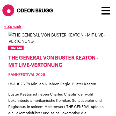
ODEON BRUGG
< Zurück
Anzeigen als:
Raster
Liste
Kalender
ÖFFNUNGSZEITEN
CINEMA
THE GENERAL VON BUSTER KEATON -
während dem
ODEONAir
im
Geissenschachen
(10.7. bis
MIT LIVE-VERTONUNG
1.8.)
Barbetrieb im Geissenschachen ab 18 Uhr bis
BAHNFESTIVAL 2026
Filmbeginn (Fr+Sa bis 1 Uhr)
Küche ab 18 bis 20.45 Uhr
USA 1926 78 Min. ab 6 Jahren Regie: Buster Keaton
Filmstart um 21.30 Uhr
Buster Keaton ist neben Charles Chaplin der wohl
Mittwoch geschlossen
bekannteste amerikanische Komiker, Schauspieler und
Regisseur. In seinem Meisterwerk THE GENERAL spielen
SOMMERÖFFNUNGSZEITEN
ein Lokomotivführer und seine Lokomotive die
CINEMA
2.7. bis 1.9. geschlossen