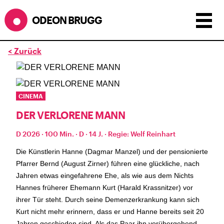
ODEON BRUGG
< Zurück
Anzeigen als:
Raster
Liste
Kalender
ÖFFNUNGSZEITEN
CINEMA
DER VERLORENE MANN
SOMMERÖFFNUNGSZEITEN
CINEMA
2.7. bis 1.9. geschlossen
D 2026 · 100 Min. · D · 14 J. · Regie: Welf Reinhart
BÜHNE
2.7. bis 3.9. geschlossen
ZMITTAG
Die Künstlerin Hanne (Dagmar Manzel) und der pensionierte
2.7. bis 9.8. geschlossen
BAR+BISTRO
Pfarrer Bernd (August Zirner) führen eine glückliche, nach
kurze Sommerpause, ab dem 10.8. sind wir
Jahren etwas eingefahrene Ehe, als wie aus dem Nichts
wieder im Haus und freuen uns auf euch <3
Hannes früherer Ehemann Kurt (Harald Krassnitzer) vor
ihrer Tür steht. Durch seine Demenzerkrankung kann sich
STADTFEST BRUGG
Kurt nicht mehr erinnern, dass er und Hanne bereits seit 20
Stadtfest Brugg
während dem
, 20. bis 30. August, bleibt
Jahren geschieden sind. Als das Paar ihn vorübergehend