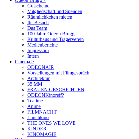
Odeon Brugg
>
Gutscheine
Mitgliedschaft und Spenden
Räumlichkeiten mieten
Ihr Besuch
Das Team
100 Jahre Odeon Brugg
Kulturhaus und Trägerverein
Medienberichte
Impressum
Intern
Cinema
>
ODEONAIR
Vorstellungen mit Filmgespräch
Architektur
35 MM
FRAUEN GESCHICHTEN
ODEONKinoreif?
Teatime
Anime
FILMNACHT
Lunchkino
THE ONES WE LOVE
KINDER
KINOMAGIE