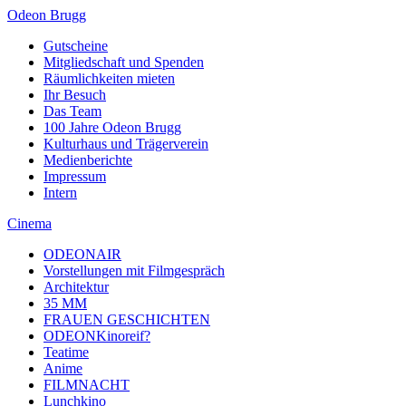
Odeon Brugg
Gutscheine
Mitgliedschaft und Spenden
Räumlichkeiten mieten
Ihr Besuch
Das Team
100 Jahre Odeon Brugg
Kulturhaus und Trägerverein
Medienberichte
Impressum
Intern
Cinema
ODEONAIR
Vorstellungen mit Filmgespräch
Architektur
35 MM
FRAUEN GESCHICHTEN
ODEONKinoreif?
Teatime
Anime
FILMNACHT
Lunchkino