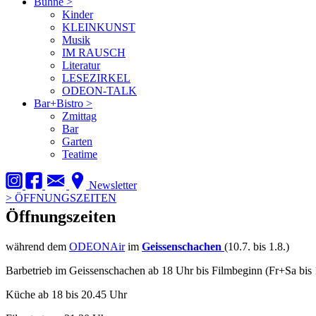
Bühne
>
Kinder
KLEINKUNST
Musik
IM RAUSCH
Literatur
LESEZIRKEL
ODEON-TALK
Bar+Bistro
>
Zmittag
Bar
Garten
Teatime
Newsletter
>
ÖFFNUNGSZEITEN
Öffnungszeiten
während dem
ODEONAir
im
Geissenschachen
(10.7. bis 1.8.)
Barbetrieb im Geissenschachen ab 18 Uhr bis Filmbeginn (Fr+Sa bis 
Küche ab 18 bis 20.45 Uhr