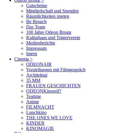
Odeon Brugg
>
Gutscheine
Mitgliedschaft und Spenden
Räumlichkeiten mieten
Ihr Besuch
Das Team
100 Jahre Odeon Brugg
Kulturhaus und Trägerverein
Medienberichte
Impressum
Intern
Cinema
>
ODEONAIR
Vorstellungen mit Filmgespräch
Architektur
35 MM
FRAUEN GESCHICHTEN
ODEONKinoreif?
Teatime
Anime
FILMNACHT
Lunchkino
THE ONES WE LOVE
KINDER
KINOMAGIE