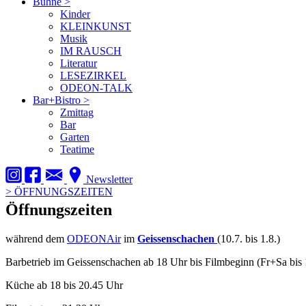
Bühne
>
Kinder
KLEINKUNST
Musik
IM RAUSCH
Literatur
LESEZIRKEL
ODEON-TALK
Bar+Bistro
>
Zmittag
Bar
Garten
Teatime
Newsletter
>
ÖFFNUNGSZEITEN
Öffnungszeiten
während dem
ODEONAir
im
Geissenschachen
(10.7. bis 1.8.)
Barbetrieb im Geissenschachen ab 18 Uhr bis Filmbeginn (Fr+Sa bis 
Küche ab 18 bis 20.45 Uhr