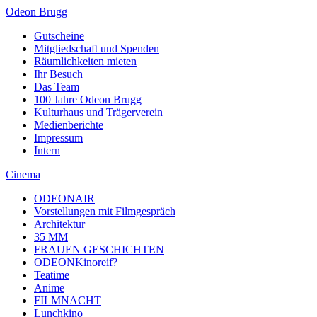
Odeon Brugg
Gutscheine
Mitgliedschaft und Spenden
Räumlichkeiten mieten
Ihr Besuch
Das Team
100 Jahre Odeon Brugg
Kulturhaus und Trägerverein
Medienberichte
Impressum
Intern
Cinema
ODEONAIR
Vorstellungen mit Filmgespräch
Architektur
35 MM
FRAUEN GESCHICHTEN
ODEONKinoreif?
Teatime
Anime
FILMNACHT
Lunchkino