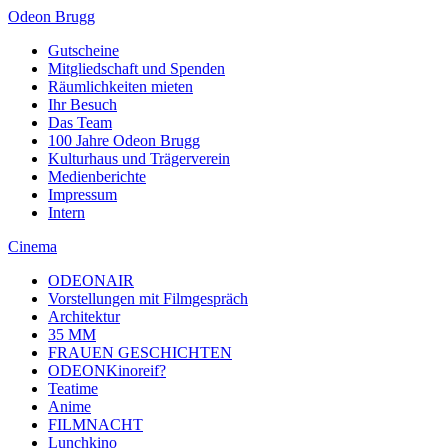
Odeon Brugg
Gutscheine
Mitgliedschaft und Spenden
Räumlichkeiten mieten
Ihr Besuch
Das Team
100 Jahre Odeon Brugg
Kulturhaus und Trägerverein
Medienberichte
Impressum
Intern
Cinema
ODEONAIR
Vorstellungen mit Filmgespräch
Architektur
35 MM
FRAUEN GESCHICHTEN
ODEONKinoreif?
Teatime
Anime
FILMNACHT
Lunchkino