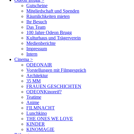
Odeon Brugg
>
Gutscheine
Mitgliedschaft und Spenden
Räumlichkeiten mieten
Ihr Besuch
Das Team
100 Jahre Odeon Brugg
Kulturhaus und Trägerverein
Medienberichte
Impressum
Intern
Cinema
>
ODEONAIR
Vorstellungen mit Filmgespräch
Architektur
35 MM
FRAUEN GESCHICHTEN
ODEONKinoreif?
Teatime
Anime
FILMNACHT
Lunchkino
THE ONES WE LOVE
KINDER
KINOMAGIE