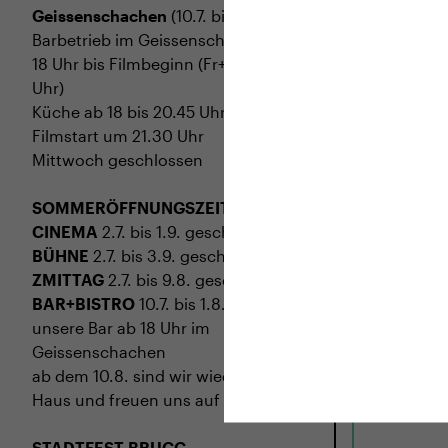
Geissenschachen
(10.7. bis 1.8.)
Barbetrieb im Geissenschachen ab
18 Uhr bis Filmbeginn (Fr+Sa bis 1
Uhr)
Küche ab 18 bis 20.45 Uhr
Filmstart um 21.30 Uhr
Mittwoch geschlossen
SOMMERÖFFNUNGSZEITEN
CINEMA
2.7. bis 1.9. geschlossen
BÜHNE
2.7. bis 3.9. geschlossen
MI
02.09.
ZMITTAG
2.7. bis 9.8. geschlossen
LATE FAM
BAR+BISTRO
10.7. bis 1.8. findet ihr
unsere Bar ab 18 Uhr im
USA 2026 · 97
Geissenschachen
Regie: Kent 
ab dem 10.8. sind wir wieder im
Haus und freuen uns auf euch <3
STADTFEST BRUGG