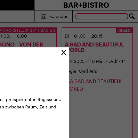
BAR+BISTRO
Kalender
MA VORSTELLUNG MIT GÄSTEN
CINEMA
1.09.
18:00
DI
01.09.
20:15
SONO - VON DER
A SAD AND BEAUTIFUL
BE ZUR MUSIK
WORLD
6 · 87 Min. · Dialekt · 6 J.
LBN 2025 · 110 Min. · O/df · 14
: Georges Gachot
J.
Regie: Cyril Aris
des preisgekrönten Regisseurs.
ffen zwischen Raum, Zeit und