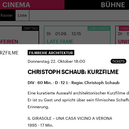
CINEMA
BÜHNE
Raster
Liste
ZMITTAG
LUNCHKINO
CINE
DI
01.09.
12:15
DI
0
FERIEN
LATE FAME
UNI
LIE
n vom 2.7. bis 9.8.
FILMREIHE ARCHITEKTUR
USA 2026 · 97 Min. · E/df · 12 J.
CH 202
Donnerstag 22. Oktober 18:00
TICKETS
Regie: Kent Jones
Regie
CHRISTOPH SCHAUB: KURZFILME
DIV · 60 Min. · D · 12 J. · Regie: Christoph Schaub
Eine kuratierte Auswahl architektonischer Kurzfilme 
Er ist zu Gast und spricht über sein filmisches Scha
Erinnerung.
IL GIRASOLE – UNA CASA VICINO A VERONA
1995 · 17 MIn.