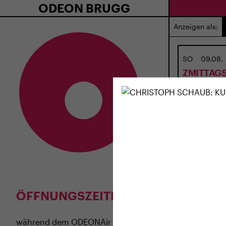
ODEON BRUGG
Anzeigen als:
SO
09.08.
ZMITTAGS
Zmittagsferie
ÖFFNUNGSZEITEN
während dem
ODEONAir
im