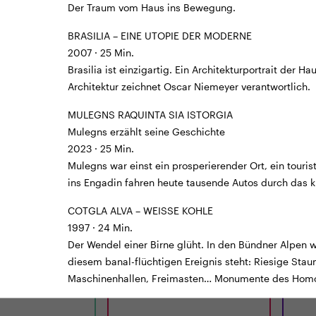
Der Traum vom Haus ins Bewegung.
BRASILIA – EINE UTOPIE DER MODERNE
2007 · 25 Min.
Brasilia ist einzigartig. Ein Architekturportrait der Ha
Architektur zeichnet Oscar Niemeyer verantwortlich.
MULEGNS RAQUINTA SIA ISTORGIA
Mulegns erzählt seine Geschichte
TICKETS
TRAILER
TICKE
2023 · 25 Min.
Mulegns war einst ein prosperierender Ort, ein touri
LUNCHKINO
CINEMA
ins Engadin fahren heute tausende Autos durch das kl
12:15
MI
02.09.
18:00
MI
E
H IS FOR HAWK
INU
COTGLA ALVA – WEISSE KOHLE
1997 · 24 Min.
Der Wendel einer Birne glüht. In den Bündner Alpen w
 Min. · E/df · 12 J.
UK 2026 · 120 Min. · E/df · 12 J.
JP/d ·
Jones
Regie: Philippa Lowthorpe
diesem banal-flüchtigen Ereignis steht: Riesige Stau
Maschinenhallen, Freimasten… Monumente des Homo