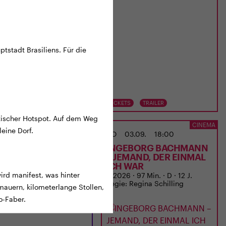
uptstadt Brasiliens. Für die
TS
TRAILER
TICKETS
TRAILER
stischer Hotspot. Auf dem Weg
ANIMITTWOCH IM ODEON
CINEMA
eine Dorf.
02.09.
20:15
DO
03.09.
18:00
-OH
INGEBORG BACHMANN
– JEMAND, DER EINMAL
ICH WAR
ird manifest, was hinter
 12 J.
D 2026 · 97 Min. · D · 12 J.
Regie: Regina Schilling
mauern, kilometerlange Stollen,
-Faber.