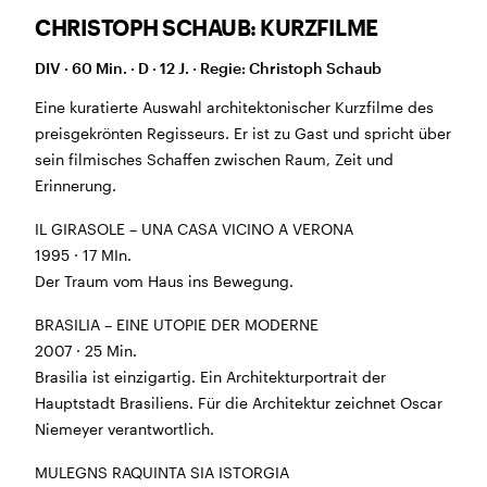
Morgen geschlossen
CHRISTOPH SCHAUB: KURZFILME
DIV · 60 Min. · D · 12 J. · Regie: Christoph Schaub
Reguläre Öffnungszeiten:
Eine kuratierte Auswahl architektonischer Kurzfilme des
CINEMA und BÜHNE
preisgekrönten Regisseurs. Er ist zu Gast und spricht über
45 Min. vor Vorstellungsbeginn
(siehe Programm)
sein filmisches Schaffen zwischen Raum, Zeit und
Tickets und Gutscheine können an der Kinokasse und
Erinnerung.
an der Bar gekauft werden.
IL GIRASOLE – UNA CASA VICINO A VERONA
1995 · 17 MIn.
Der Traum vom Haus ins Bewegung.
KASSE und TELEFON
Tel. 056 450 35 65
BRASILIA – EINE UTOPIE DER MODERNE
Montag bis Freitag ab 17 Uhr
2007 · 25 Min.
Samstag und Sonntag ab 10 Uhr
Brasilia ist einzigartig. Ein Architekturportrait der
Hauptstadt Brasiliens. Für die Architektur zeichnet Oscar
BAR+BISTRO
Niemeyer verantwortlich.
Montag bis Donnerstag 11.30 Uhr bis 23 Uhr
Freitag 11.30 Uhr bis 24 Uhr
MULEGNS RAQUINTA SIA ISTORGIA