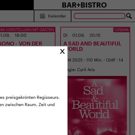
BAR+BISTRO
Kalender
MA VORSTELLUNG MIT GÄSTEN
CINEMA
1.09.
18:00
DI
01.09.
20:15
SONO - VON DER
A SAD AND BEAUTIFUL
BE ZUR MUSIK
WORLD
6 · 87 Min. · Dialekt · 6 J.
LBN 2025 · 110 Min. · O/df · 14
: Georges Gachot
J.
Regie: Cyril Aris
des preisgekrönten Regisseurs.
ffen zwischen Raum, Zeit und