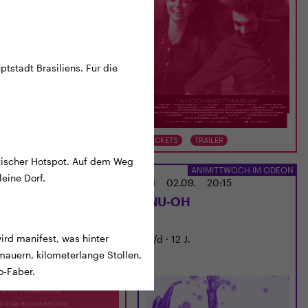
uptstadt Brasiliens. Für die
TS
TRAILER
TICKETS
TRAILER
stischer Hotspot. Auf dem Weg
CINEMA
ANIMITTWOCH IM ODEON
eine Dorf.
02.09.
18:00
MI
02.09.
20:15
S FOR HAWK
INU-OH
ird manifest, was hinter
6 · 120 Min. · E/df · 12 J.
JP/d · 12 J.
: Philippa Lowthorpe
mauern, kilometerlange Stollen,
-Faber.