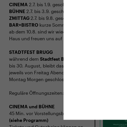
CINEMA
2.7. bis 1.9. geschlossen
BÜHNE
2.7. bis 3.9. geschlossen
ZMITTAG
2.7. bis 9.8. geschlossen
BAR+BISTRO
kurze Sommerpause,
ab dem 10.8. sind wir wieder im
Haus und freuen uns auf euch <3
STADTFEST BRUGG
TICKETS
TR
während dem
Stadtfest Brugg
, 20.
bis 30. August, bleibt das Haus
jeweils von Freitag Abend bis
MI
02.09.
Montag Morgen geschlossen
LATE FAM
Reguläre Öffnungszeiten:
USA 2026 · 97
Regie: Kent 
CINEMA und BÜHNE
45 Min. vor Vorstellungsbeginn
(siehe Programm)
Tickets und Gutscheine können an