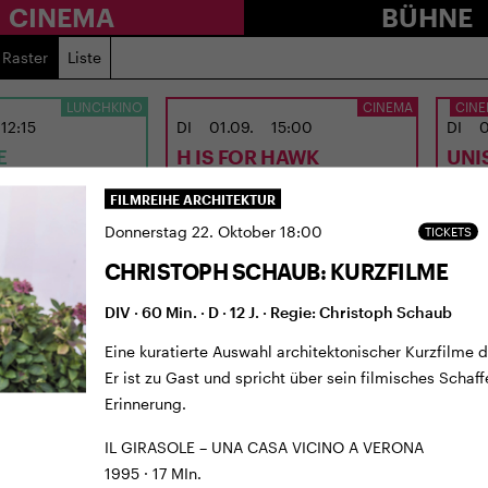
CINEMA
BÜHNE
Raster
Liste
LUNCHKINO
CINEMA
CINE
12:15
DI
01.09.
15:00
DI
0
E
H IS FOR HAWK
UNI
LIE
FILMREIHE ARCHITEKTUR
 Min. · E/df · 12 J.
UK 2026 · 120 Min. · E/df · 12 J.
CH 202
Donnerstag 22. Oktober 18:00
TICKETS
Jones
Regie: Philippa Lowthorpe
Regie
CHRISTOPH SCHAUB: KURZFILME
DIV · 60 Min. · D · 12 J. · Regie: Christoph Schaub
Eine kuratierte Auswahl architektonischer Kurzfilme 
Er ist zu Gast und spricht über sein filmisches Scha
Erinnerung.
IL GIRASOLE – UNA CASA VICINO A VERONA
1995 · 17 MIn.