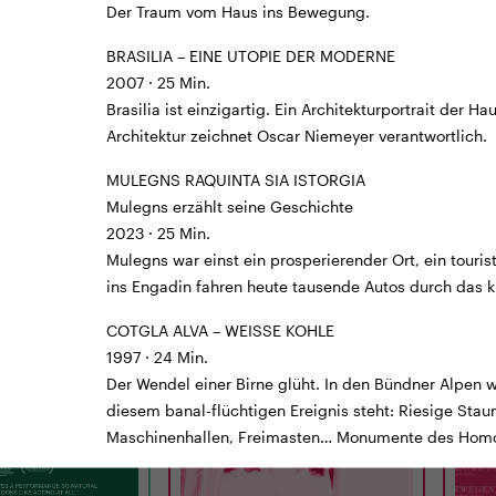
Der Traum vom Haus ins Bewegung.
BRASILIA – EINE UTOPIE DER MODERNE
2007 · 25 Min.
Brasilia ist einzigartig. Ein Architekturportrait der Ha
Architektur zeichnet Oscar Niemeyer verantwortlich.
MULEGNS RAQUINTA SIA ISTORGIA
Mulegns erzählt seine Geschichte
AILER
TICKETS
TRAILER
TICKE
2023 · 25 Min.
Mulegns war einst ein prosperierender Ort, ein touri
LUNCHKINO
CINEMA
ins Engadin fahren heute tausende Autos durch das kl
12:15
MI
02.09.
15:00
MI
E
INGEBORG BACHMANN
H I
COTGLA ALVA – WEISSE KOHLE
– JEMAND, DER EINMAL
1997 · 24 Min.
ICH WAR
Der Wendel einer Birne glüht. In den Bündner Alpen w
 Min. · E/df · 12 J.
D 2026 · 97 Min. · D · 12 J.
UK 202
Jones
Regie: Regina Schilling
Regie
diesem banal-flüchtigen Ereignis steht: Riesige Stau
Maschinenhallen, Freimasten… Monumente des Homo