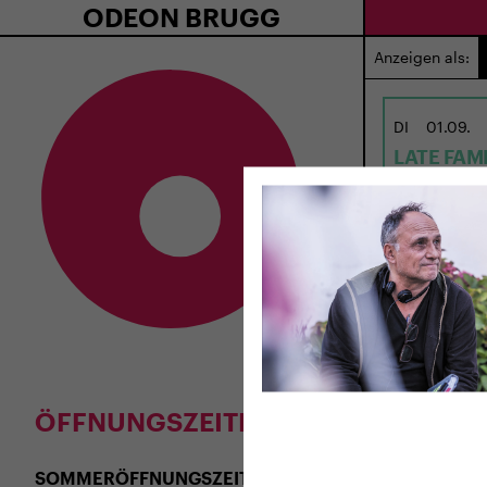
ODEON BRUGG
Anzeigen als:
DI
01.09.
LATE FAM
USA 2026 · 97
Regie: Kent 
ÖFFNUNGSZEITEN
SOMMERÖFFNUNGSZEITEN