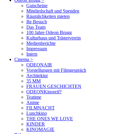
Odeon Brugg
>
Gutscheine
Mitgliedschaft und Spenden
Räumlichkeiten mieten
Ihr Besuch
Das Team
100 Jahre Odeon Brugg
Kulturhaus und Trägerverein
Medienberichte
Impressum
Intern
Cinema
>
ODEONAIR
Vorstellungen mit Filmgespräch
Architektur
35 MM
FRAUEN GESCHICHTEN
ODEONKinoreif?
Teatime
Anime
FILMNACHT
Lunchkino
THE ONES WE LOVE
KINDER
KINOMAGIE