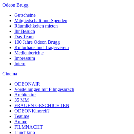
Odeon Brugg
Gutscheine
Mitgliedschaft und Spenden
Räumlichkeiten mieten
Ihr Besuch
Das Team
100 Jahre Odeon Brugg
Kulturhaus und Trägerverein
Medienberichte
Impressum
Intern
Cinema
ODEONAIR
Vorstellungen mit Filmgespräch
Architektur
35 MM
FRAUEN GESCHICHTEN
ODEONKinoreif?
Teatime
Anime
FILMNACHT
Lunchkino