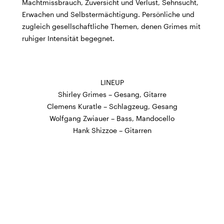
Machtmissbrauch, Zuversicht und Verlust, Sehnsucht,
BÜHNE
2.7. bis 3.9. geschlossen
Erwachen und Selbstermächtigung. Persönliche und
ZMITTAG
2.7. bis 9.8. geschlossen
zugleich gesellschaftliche Themen, denen Grimes mit
BAR+BISTRO
10.7. bis 1.8. findet ihr unsere Bar ab 18
ruhiger Intensität begegnet.
Uhr im Geissenschachen
ab dem 10.8. sind wir wieder im Haus und freuen uns
auf euch <3
LINEUP
STADTFEST BRUGG
Shirley Grimes – Gesang, Gitarre
während dem
Stadtfest Brugg
, 20. bis 30. August,
Clemens Kuratle – Schlagzeug, Gesang
bleibt das Haus jeweils von Freitag Abend bis Montag
Wolfgang Zwiauer – Bass, Mandocello
Morgen geschlossen
Hank Shizzoe – Gitarren
Reguläre Öffnungszeiten