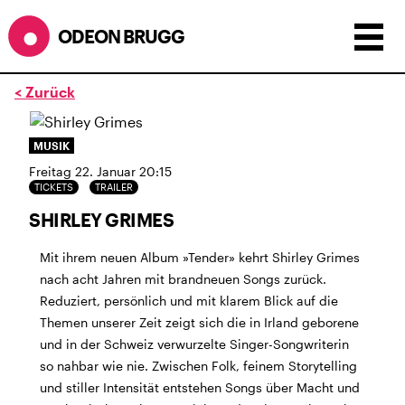
ODEON BRUGG
< Zurück
Anzeigen als:
Raster
Liste
Kalender
MUSIK
ÖFFNUNGSZEITEN
Freitag 22. Januar 20:15
TICKETS
TRAILER
während dem
ODEONAir
im
Geissenschachen
(10.7. bis
SHIRLEY GRIMES
1.8.)
Barbetrieb im Geissenschachen ab 18 Uhr bis
Mit ihrem neuen Album »Tender» kehrt Shirley Grimes
Filmbeginn (Fr+Sa bis 1 Uhr)
nach acht Jahren mit brandneuen Songs zurück.
Küche ab 18 bis 20.45 Uhr
Reduziert, persönlich und mit klarem Blick auf die
Filmstart um 21.30 Uhr
Themen unserer Zeit zeigt sich die in Irland geborene
Mittwoch geschlossen
und in der Schweiz verwurzelte Singer-Songwriterin
so nahbar wie nie. Zwischen Folk, feinem Storytelling
SOMMERÖFFNUNGSZEITEN
und stiller Intensität entstehen Songs über Macht und
CINEMA
2.7. bis 1.9. geschlossen