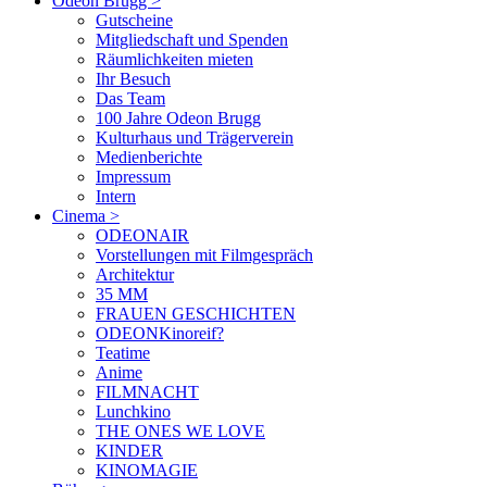
Odeon Brugg
>
Gutscheine
Mitgliedschaft und Spenden
Räumlichkeiten mieten
Ihr Besuch
Das Team
100 Jahre Odeon Brugg
Kulturhaus und Trägerverein
Medienberichte
Impressum
Intern
Cinema
>
ODEONAIR
Vorstellungen mit Filmgespräch
Architektur
35 MM
FRAUEN GESCHICHTEN
ODEONKinoreif?
Teatime
Anime
FILMNACHT
Lunchkino
THE ONES WE LOVE
KINDER
KINOMAGIE