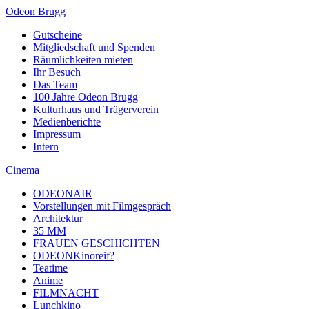
Odeon Brugg
Gutscheine
Mitgliedschaft und Spenden
Räumlichkeiten mieten
Ihr Besuch
Das Team
100 Jahre Odeon Brugg
Kulturhaus und Trägerverein
Medienberichte
Impressum
Intern
Cinema
ODEONAIR
Vorstellungen mit Filmgespräch
Architektur
35 MM
FRAUEN GESCHICHTEN
ODEONKinoreif?
Teatime
Anime
FILMNACHT
Lunchkino