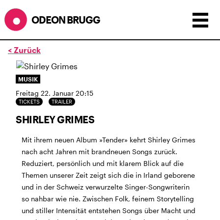
ODEON BRUGG
< Zurück
Anzeigen als:
Raster
Liste
Kalender
MUSIK
ÖFFNUNGSZEITEN
Freitag 22. Januar 20:15
TICKETS
TRAILER
während dem
ODEONAir
im
Geissenschachen
(10.7. bis
SHIRLEY GRIMES
1.8.)
Barbetrieb im Geissenschachen ab 18 Uhr bis
Mit ihrem neuen Album »Tender» kehrt Shirley Grimes
Filmbeginn (Fr+Sa bis 1 Uhr)
nach acht Jahren mit brandneuen Songs zurück.
Küche ab 18 bis 20.45 Uhr
Reduziert, persönlich und mit klarem Blick auf die
Filmstart um 21.30 Uhr
Themen unserer Zeit zeigt sich die in Irland geborene
Mittwoch geschlossen
und in der Schweiz verwurzelte Singer-Songwriterin
so nahbar wie nie. Zwischen Folk, feinem Storytelling
SOMMERÖFFNUNGSZEITEN
und stiller Intensität entstehen Songs über Macht und
CINEMA
2.7. bis 1.9. geschlossen