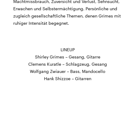
Machtmissbrauch, Zuversicht und Verlust, Sehnsucht,
BÜHNE
2.7. bis 3.9. geschlossen
Erwachen und Selbstermächtigung. Persönliche und
ZMITTAG
2.7. bis 9.8. geschlossen
zugleich gesellschaftliche Themen, denen Grimes mit
BAR+BISTRO
10.7. bis 1.8. findet ihr unsere Bar ab 18
ruhiger Intensität begegnet.
Uhr im Geissenschachen
ab dem 10.8. sind wir wieder im Haus und freuen uns
auf euch <3
LINEUP
STADTFEST BRUGG
Shirley Grimes – Gesang, Gitarre
während dem
Stadtfest Brugg
, 20. bis 30. August,
Clemens Kuratle – Schlagzeug, Gesang
bleibt das Haus jeweils von Freitag Abend bis Montag
Wolfgang Zwiauer – Bass, Mandocello
Morgen geschlossen
Hank Shizzoe – Gitarren
Reguläre Öffnungszeiten