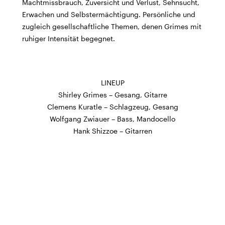
Machtmissbrauch, Zuversicht und Verlust, Sehnsucht,
Morgen geschlossen
Erwachen und Selbstermächtigung. Persönliche und
zugleich gesellschaftliche Themen, denen Grimes mit
Reguläre Öffnungszeiten:
ruhiger Intensität begegnet.
CINEMA und BÜHNE
45 Min. vor Vorstellungsbeginn
(siehe Programm)
Tickets und Gutscheine können an der Kinokasse und
LINEUP
an der Bar gekauft werden.
Shirley Grimes – Gesang, Gitarre
Clemens Kuratle – Schlagzeug, Gesang
Wolfgang Zwiauer – Bass, Mandocello
KASSE und TELEFON
Hank Shizzoe – Gitarren
Tel. 056 450 35 65
Montag bis Freitag ab 17 Uhr
Samstag und Sonntag ab 10 Uhr
BAR+BISTRO
Montag bis Donnerstag 11.30 Uhr bis 23 Uhr
Freitag 11.30 Uhr bis 24 Uhr