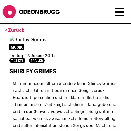
ODEON BRUGG
< Zurück
Anzeigen als:
Raster
Liste
Kalender
MUSIK
ÖFFNUNGSZEITEN
Freitag 22. Januar 20:15
TICKETS
TRAILER
SOMMERÖFFNUNGSZEITEN
SHIRLEY GRIMES
CINEMA
2.7. bis 1.9. geschlossen
BÜHNE
2.7. bis 3.9. geschlossen
Mit ihrem neuen Album »Tender» kehrt Shirley Grimes
ZMITTAG
2.7. bis 9.8. geschlossen
nach acht Jahren mit brandneuen Songs zurück.
BAR+BISTRO
kurze Sommerpause, ab dem 10.8. sind
Reduziert, persönlich und mit klarem Blick auf die
wir wieder im Haus und freuen uns auf euch <3
Themen unserer Zeit zeigt sich die in Irland geborene
und in der Schweiz verwurzelte Singer-Songwriterin
STADTFEST BRUGG
so nahbar wie nie. Zwischen Folk, feinem Storytelling
während dem
Stadtfest Brugg
, 20. bis 30. August,
und stiller Intensität entstehen Songs über Macht und
bleibt das Haus jeweils von Freitag Abend bis Montag