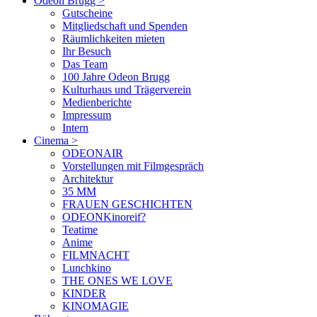
Odeon Brugg
>
Gutscheine
Mitgliedschaft und Spenden
Räumlichkeiten mieten
Ihr Besuch
Das Team
100 Jahre Odeon Brugg
Kulturhaus und Trägerverein
Medienberichte
Impressum
Intern
Cinema
>
ODEONAIR
Vorstellungen mit Filmgespräch
Architektur
35 MM
FRAUEN GESCHICHTEN
ODEONKinoreif?
Teatime
Anime
FILMNACHT
Lunchkino
THE ONES WE LOVE
KINDER
KINOMAGIE