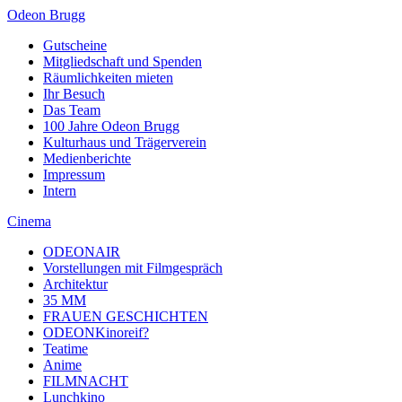
Odeon Brugg
Gutscheine
Mitgliedschaft und Spenden
Räumlichkeiten mieten
Ihr Besuch
Das Team
100 Jahre Odeon Brugg
Kulturhaus und Trägerverein
Medienberichte
Impressum
Intern
Cinema
ODEONAIR
Vorstellungen mit Filmgespräch
Architektur
35 MM
FRAUEN GESCHICHTEN
ODEONKinoreif?
Teatime
Anime
FILMNACHT
Lunchkino