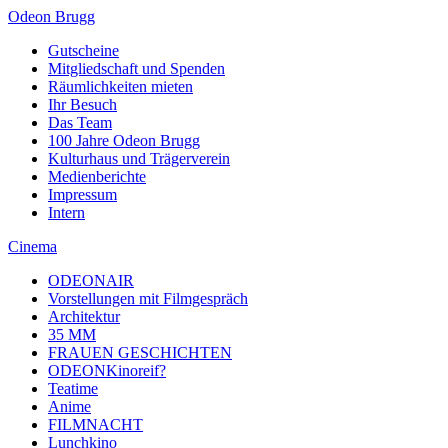
Odeon Brugg
Gutscheine
Mitgliedschaft und Spenden
Räumlichkeiten mieten
Ihr Besuch
Das Team
100 Jahre Odeon Brugg
Kulturhaus und Trägerverein
Medienberichte
Impressum
Intern
Cinema
ODEONAIR
Vorstellungen mit Filmgespräch
Architektur
35 MM
FRAUEN GESCHICHTEN
ODEONKinoreif?
Teatime
Anime
FILMNACHT
Lunchkino