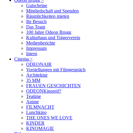
Odeon Brugg
>
Gutscheine
Mitgliedschaft und Spenden
Räumlichkeiten mieten
Ihr Besuch
Das Team
100 Jahre Odeon Brugg
Kulturhaus und Trägerverein
Medienberichte
Impressum
Intern
Cinema
>
ODEONAIR
Vorstellungen mit Filmgespräch
Architektur
35 MM
FRAUEN GESCHICHTEN
ODEONKinoreif?
Teatime
Anime
FILMNACHT
Lunchkino
THE ONES WE LOVE
KINDER
KINOMAGIE