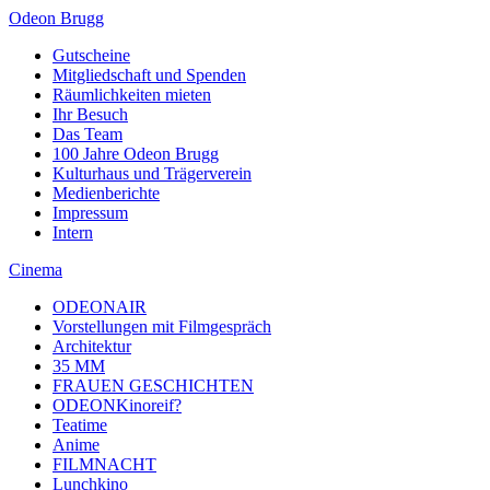
Odeon Brugg
Gutscheine
Mitgliedschaft und Spenden
Räumlichkeiten mieten
Ihr Besuch
Das Team
100 Jahre Odeon Brugg
Kulturhaus und Trägerverein
Medienberichte
Impressum
Intern
Cinema
ODEONAIR
Vorstellungen mit Filmgespräch
Architektur
35 MM
FRAUEN GESCHICHTEN
ODEONKinoreif?
Teatime
Anime
FILMNACHT
Lunchkino