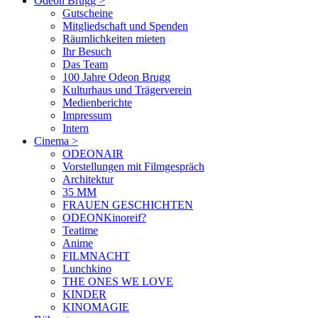
Odeon Brugg
>
Gutscheine
Mitgliedschaft und Spenden
Räumlichkeiten mieten
Ihr Besuch
Das Team
100 Jahre Odeon Brugg
Kulturhaus und Trägerverein
Medienberichte
Impressum
Intern
Cinema
>
ODEONAIR
Vorstellungen mit Filmgespräch
Architektur
35 MM
FRAUEN GESCHICHTEN
ODEONKinoreif?
Teatime
Anime
FILMNACHT
Lunchkino
THE ONES WE LOVE
KINDER
KINOMAGIE