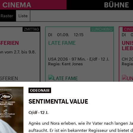
CINEMA
BÜHNE
Raster
Liste
ZMITTAG
LUNCHKINO
CINE
DI
01.09.
12:15
DI
0
FERIEN
LATE FAME
UNI
LIE
n vom 2.7. bis 9.8.
USA 2026 · 97 Min. · E/df · 12 J.
CH 202
Regie: Kent Jones
Regie
ODEONAIR
SENTIMENTAL VALUE
O/df · 12 J.
Agnès und Nora erleben, wie ihr Vater nach langen 
auftaucht. Er ist ein bekannter Regisseur und bietet 