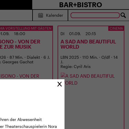
BAR+BISTRO
Kalender
MA VORSTELLUNG MIT GÄSTEN
CINEMA
1.09.
18:00
DI
01.09.
20:15
SONO - VON DER
A SAD AND BEAUTIFUL
BE ZUR MUSIK
WORLD
6 · 87 Min. · Dialekt · 6 J.
LBN 2025 · 110 Min. · O/df · 14
: Georges Gachot
J.
Regie: Cyril Aris
Jahren der Abwesenheit
der Theaterschauspielerin Nora