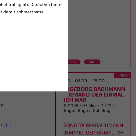
hnt trotzig ab. Daraufhin bietet
kt damit schmerzhafte
TS
TRAILER
TICKETS
TRAILER
ANIMITTWOCH IM ODEON
CINEMA
02.09.
20:15
DO
03.09.
18:00
-OH
INGEBORG BACHMANN
– JEMAND, DER EINMAL
ICH WAR
 12 J.
D 2026 · 97 Min. · D · 12 J.
Regie: Regina Schilling