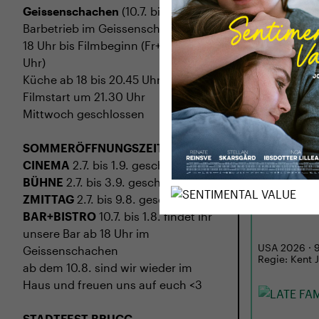
Geissenschachen
(10.7. bis 1.8.)
Barbetrieb im Geissenschachen ab
18 Uhr bis Filmbeginn (Fr+Sa bis 1
Uhr)
Küche ab 18 bis 20.45 Uhr
Filmstart um 21.30 Uhr
Mittwoch geschlossen
SOMMERÖFFNUNGSZEITEN
CINEMA
2.7. bis 1.9. geschlossen
BÜHNE
2.7. bis 3.9. geschlossen
MI
02.09.
ZMITTAG
2.7. bis 9.8. geschlossen
LATE FAM
BAR+BISTRO
10.7. bis 1.8. findet ihr
unsere Bar ab 18 Uhr im
USA 2026 · 97
Geissenschachen
Regie: Kent 
ab dem 10.8. sind wir wieder im
Haus und freuen uns auf euch <3
STADTFEST BRUGG