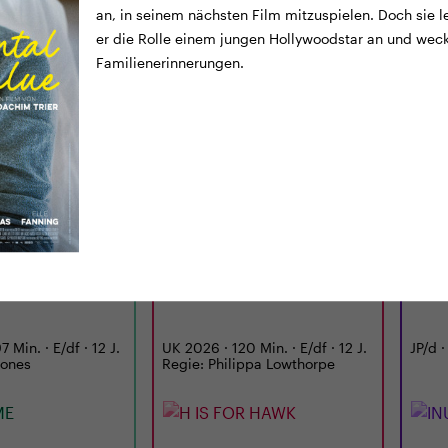
an, in seinem nächsten Film mitzuspielen. Doch sie le
er die Rolle einem jungen Hollywoodstar an und wec
Familienerinnerungen.
TICKETS
TRAILER
TICKE
LUNCHKINO
CINEMA
12:15
MI
02.09.
18:00
MI
E
H IS FOR HAWK
INU
 Min. · E/df · 12 J.
UK 2026 · 120 Min. · E/df · 12 J.
JP/d ·
Jones
Regie: Philippa Lowthorpe