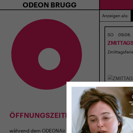
ODEON BRUGG
Anzeigen als:
SO
09.08.
ZMITTAGS
Zmittagsferie
ÖFFNUNGSZEITEN
während dem
ODEONAir
im