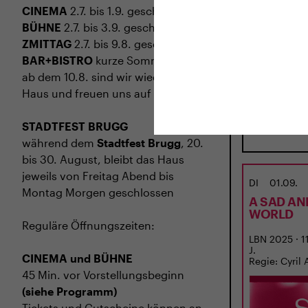
CINEMA
2.7. bis 1.9. geschlossen
BÜHNE
2.7. bis 3.9. geschlossen
ZMITTAG
2.7. bis 9.8. geschlossen
BAR+BISTRO
kurze Sommerpause,
ab dem 10.8. sind wir wieder im
Haus und freuen uns auf euch <3
STADTFEST BRUGG
während dem
Stadtfest Brugg
, 20.
bis 30. August, bleibt das Haus
jeweils von Freitag Abend bis
DI
01.09.
Montag Morgen geschlossen
A SAD AN
WORLD
Reguläre Öffnungszeiten:
LBN 2025 · 11
J.
CINEMA und BÜHNE
Regie: Cyril 
45 Min. vor Vorstellungsbeginn
(siehe Programm)
Tickets und Gutscheine können an