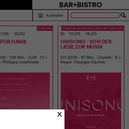
BAR+BISTRO
Kalender
CINEMA
CINEMA VORSTELLUNG MIT GÄSTEN
1.09.
15:00
DI
01.09.
18:00
S FOR HAWK
UNISONO - VON DER
LIEBE ZUR MUSIK
6 · 120 Min. · E/df · 12 J.
CH 2026 · 87 Min. · Dialekt · 6 J.
: Philippa Lowthorpe
Regie: Georges Gachot