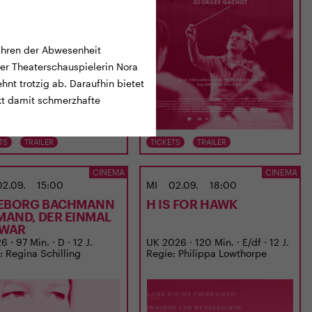
Jahren der Abwesenheit
der Theaterschauspielerin Nora
hnt trotzig ab. Daraufhin bietet
kt damit schmerzhafte
TS
TRAILER
TICKETS
TRAILER
CINEMA
CINEMA
02.09.
15:00
MI
02.09.
18:00
EBORG BACHMANN
H IS FOR HAWK
EMAND, DER EINMAL
 WAR
 · 97 Min. · D · 12 J.
UK 2026 · 120 Min. · E/df · 12 J.
: Regina Schilling
Regie: Philippa Lowthorpe