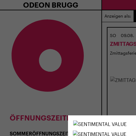
ODEON BRUGG
Anzeigen als:
SO
09.08.
ZMITTAGS
Zmittagsferie
ÖFFNUNGSZEITEN
SOMMERÖFFNUNGSZEITEN