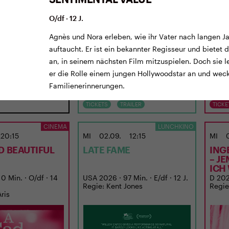
O/df · 12 J.
Agnès und Nora erleben, wie ihr Vater nach langen 
auftaucht. Er ist ein bekannter Regisseur und bietet 
an, in seinem nächsten Film mitzuspielen. Doch sie le
er die Rolle einem jungen Hollywoodstar an und wec
Familienerinnerungen.
TICKETS
TRAILER
TICKE
CINEMA
LUNCHKINO
20:15
MI
02.09.
12:15
MI
D BEAUTIFUL
LATE FAME
ING
– J
ICH
0 Min. · O/df · 14
USA 2026 · 97 Min. · E/df · 12 J.
D 2026
Regie: Kent Jones
Regie
Aris