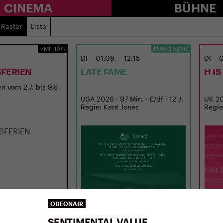
CINEMA
BÜHNE
Raster
Liste
ZMITTAG
LUNCHKINO
DI
01.09.
12:15
DI
0
FERIEN
LATE FAME
H I
n vom 2.7. bis 9.8.
USA 2026 · 97 Min. · E/df · 12 J.
UK 202
Regie: Kent Jones
Regie
ODEONAIR
SENTIMENTAL VALUE